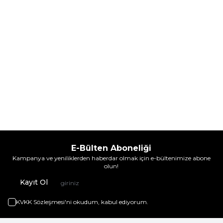
Sepete Ekle
Sepete Ekle
E-Bülten Aboneliği
Kampanya ve yeniliklerden haberdar olmak için e-bültenimize abone
olun!
Kayıt Ol
KVKK Sözleşmesi'ni
okudum, kabul ediyorum.