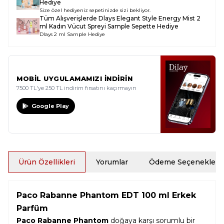
Hediye
Size özel hediyeniz sepetinizde sizi bekliyor.
Tüm Alışverişlerde
Dlays Elegant Style Energy Mist 2
ml Kadın Vücut Spreyi Sample
Sepette Hediye
Dlays 2 ml Sample Hediye
MOBİL UYGULAMAMIZI İNDİRİN
7500 TL'ye 250 TL indirim fırsatını kaçırmayın
Google Play
Ürün Özellikleri
Yorumlar
Ödeme Seçenekleri
Paco Rabanne Phantom EDT 100 ml Erkek
Parfüm
Paco Rabanne Phantom
doğaya karşı sorumlu bir