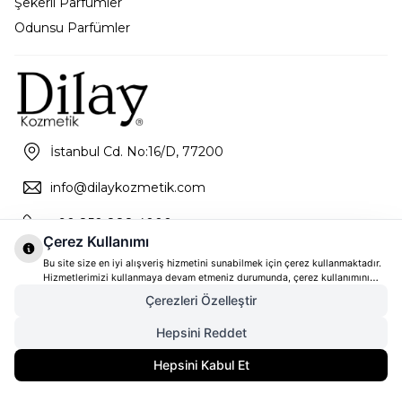
Şekerli Parfümler
Odunsu Parfümler
İstanbul Cd. No:16/D, 77200
info@dilaykozmetik.com
+90 850 888 4000
Çerez Kullanımı
Bu site size en iyi alışveriş hizmetini sunabilmek için çerez kullanmaktadır.
Hizmetlerimizi kullanmaya devam etmeniz durumunda, çerez kullanımını
kabul ettiğinizi varsayacağız. Çerezler hakkında daha fazla bilgi ve nasıl
Çerezleri Özelleştir
reddedeceğinizi öğrenmek için
tıklayınız
Hepsini Reddet
6.520,00
TL
Gelince Haber Ver
Hepsini Kabul Et
5.216,00
TL