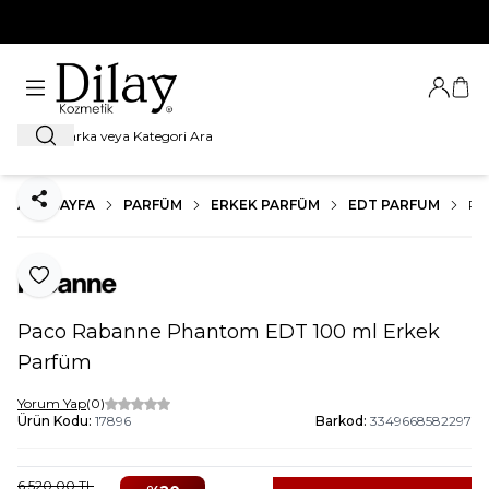
%100 Orijinal Ürün Garantisi
Giriş Ya
Sep
Ara
ANA SAYFA
PARFÜM
ERKEK PARFÜM
EDT PARFUM
PA
Paylaş
Favoriye Ekle
Paco Rabanne Phantom EDT 100 ml Erkek
Parfüm
Yorum Yap
(0)
Ürün Kodu:
17896
Barkod:
3349668582297
6.520,00
TL