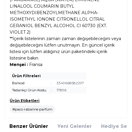
LINALOOL COUMARIN BUTYL
METHOXYDIBENZOYLMETHANE ALPHA-
ISOMETHYL IONONE CITRONELLOL CITRAL
GERANIOL BENZYL ALCOHOL CI 60730 (EXT.
VIOLET 2)
**İçerik listelerinin zaman zaman değişebileceğini veya
değişebileceğini lütfen unutmayın. En güncel içerik
listesi için lütfen aldığınız ürün paketindeki içerik
listesine bakın.
Menşei :
Fransa
Ürün Filtreleri
Barkod
:
3349668582297
Tedarikçi Ürün Kodu
:
17896
Ürün Etiketleri
#paco rabanne parfüm
Benzer Ürünler
Yeni Gelenler
Hediye Setl