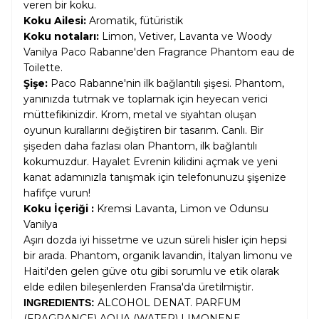
veren bir koku.
Koku Ailesi:
Aromatik, fütüristik
Koku notaları:
Limon, Vetiver, Lavanta ve Woody
Vanilya Paco Rabanne'den Fragrance Phantom eau de
Toilette.
Şişe:
Paco Rabanne'nin ilk bağlantılı şişesi. Phantom,
yanınızda tutmak ve toplamak için heyecan verici
müttefikinizdir. Krom, metal ve siyahtan oluşan
oyunun kurallarını değiştiren bir tasarım. Canlı. Bir
şişeden daha fazlası olan Phantom, ilk bağlantılı
kokumuzdur. Hayalet Evrenin kilidini açmak ve yeni
kanat adamınızla tanışmak için telefonunuzu şişenize
hafifçe vurun!
Koku İçeriği :
Kremsi Lavanta, Limon ve Odunsu
Vanilya
Aşırı dozda iyi hissetme ve uzun süreli hisler için hepsi
bir arada. Phantom, organik lavandin, İtalyan limonu ve
Haiti'den gelen güve otu gibi sorumlu ve etik olarak
elde edilen bileşenlerden Fransa'da üretilmiştir.
ALCOHOL DENAT. PARFUM
INGREDIENTS:
(FRAGRANCE) AQUA (WATER) LIMONENE