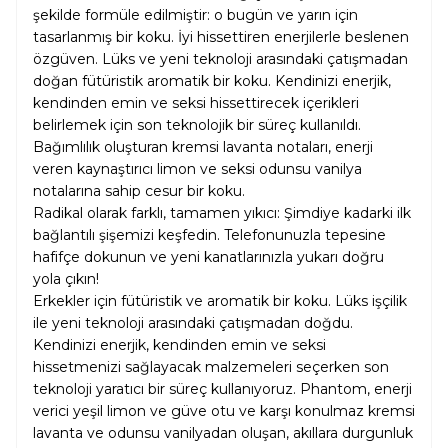
şekilde formüle edilmiştir: o bugün ve yarın için
tasarlanmış bir koku. İyi hissettiren enerjilerle beslenen
özgüven. Lüks ve yeni teknoloji arasındaki çatışmadan
doğan fütüristik aromatik bir koku. Kendinizi enerjik,
kendinden emin ve seksi hissettirecek içerikleri
belirlemek için son teknolojik bir süreç kullanıldı.
Bağımlılık oluşturan kremsi lavanta notaları, enerji
veren kaynaştırıcı limon ve seksi odunsu vanilya
notalarına sahip cesur bir koku.
Radikal olarak farklı, tamamen yıkıcı: Şimdiye kadarki ilk
bağlantılı şişemizi keşfedin. Telefonunuzla tepesine
hafifçe dokunun ve yeni kanatlarınızla yukarı doğru
yola çıkın!
Erkekler için fütüristik ve aromatik bir koku. Lüks işçilik
ile yeni teknoloji arasındaki çatışmadan doğdu.
Kendinizi enerjik, kendinden emin ve seksi
hissetmenizi sağlayacak malzemeleri seçerken son
teknoloji yaratıcı bir süreç kullanıyoruz. Phantom, enerji
verici yeşil limon ve güve otu ve karşı konulmaz kremsi
lavanta ve odunsu vanilyadan oluşan, akıllara durgunluk