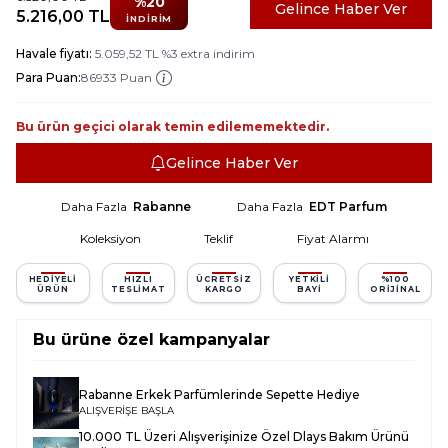
%
20
Gelince Haber Ver
5.216,00
TL
İNDIRIM
Havale fiyatı:
5.059,52
TL
%
3
extra indirim
Para Puan:
86933 Puan
Bu ürün geçici olarak temin edilememektedir.
Gelince Haber Ver
Daha Fazla
Rabanne
Daha Fazla
EDT Parfum
Koleksiyon
Teklif
Fiyat Alarmı
HEDIYELI
HIZLI
ÜCRETSIZ
YETKILI
%100
ÜRÜN
TESLIMAT
KARGO
BAYI
ORIJINAL
Bu ürüne özel kampanyalar
Rabanne Erkek Parfümlerinde Sepette Hediye
ALIŞVERİŞE BAŞLA
10.000 TL Üzeri Alışverişinize Özel Dlays Bakım Ürünü