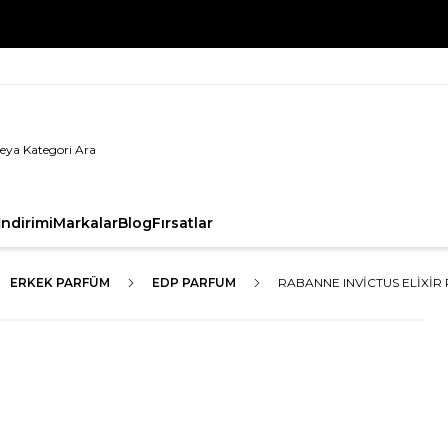
%100 Orijinal Ürün Garantisi
ndirimi
Markalar
Blog
Fırsatlar
ERKEK PARFÜM
EDP PARFUM
RABANNE INVICTUS ELIXIR