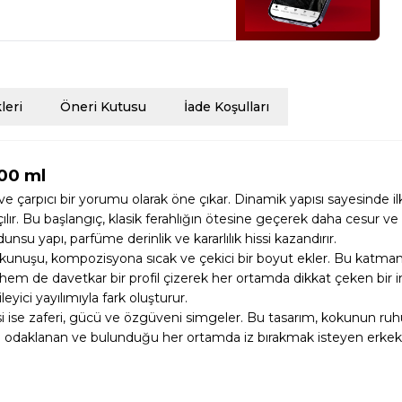
eri
Öneri Kutusu
İade Koşulları
200 ml
 çarpıcı bir yorumu olarak öne çıkar. Dinamik yapısı sayesinde i
çılır. Bu başlangıç, klasik ferahlığın ötesine geçerek daha cesur v
nsu yapı, parfüme derinlik ve kararlılık hissi kazandırır.
dokunuşu, kompozisyona sıcak ve çekici bir boyut ekler. Bu katma
çlü hem de davetkar bir profil çizerek her ortamda dikkat çeken bir
leyici yayılımıyla fark oluşturur.
esi ise zaferi, gücü ve özgüveni simgeler. Bu tasarım, kokunun ru
rine odaklanan ve bulunduğu her ortamda iz bırakmak isteyen erkekle