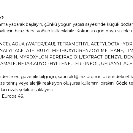
r?
ama yaparak başlayın, çünkü yoğun yapısı sayesinde küçük dozlar bi
mak için biraz daha yoğun kullanılabilir. Kokunun gün boyu sizinle u
ANCE), AQUA (WATER/EAU), TETRAMETHYL ACETYLOCTAHYDR
INALYL ACETATE, BUTYL METHOXYDIBENZOYLMETHANE, LIMO
 COUMARIN, MYROXYLON PEREIRAE OIL/EXTRACT, BENZYL 
AMATE, BETA-CARYOPHYLLENE, TERPINEOL, GERANYL ACET
edenle en güvenilir bilgi için, satın aldığınız ürünün üzerindeki et
iltte tahriş veya alerjik reaksiyon oluşursa kullanımı bırakın. Göz
dan uzak şekilde saklayınız.
. Europa 46.