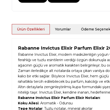
Ürün Özellikleri
Yorumlar
Ödeme Seçenekl
Rabanne Invictus Elixir Parfum Elixir 
Rabanne Invictus Elixir, modern maskülenliğin yoğun ve
ferahlığı ve tuzlu esintilerin verdiği özgün dokunuşla a
ağacının güçlü ve aromatik karakteri belirginleşir; bu odu
Zaman ilerledikçe alt notalarda ortaya çıkan vanilya 
kalıcı bir etki sağlar. Böylece Invictus Elixir, hem gü
rahatlıkla tercih edilebilecek bu parfüm, kalıcılığı ve etki
Altın detaylarla zenginleştirilmiş kupa formundaki şiş
niteliği taşır. Invictus Elixir, kendine inanan, hedefle
Rabanne Invictus Elixir Parfum Elixir Notaları
:
Koku Ailesi
: Aromatik - Odunsu
Tepe Notalar
: Tuzlu notalar, mineral akorlar