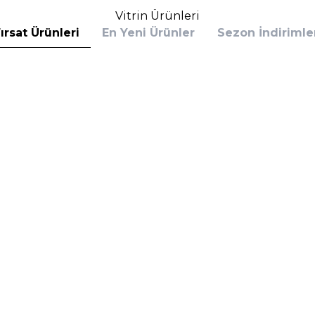
Vitrin Ürünleri
ırsat Ürünleri
En Yeni Ürünler
Sezon İndirimle
s
Calvin Klein
 Bottled Absolu Parfum Intense 100 ml
Calvin Klein Defy EDP 100 
rfüm
(1)
6.390,00
TL
%
30
,60
TL
4.153,50
TL
İndirim
Sepete Ekle
Sepete E