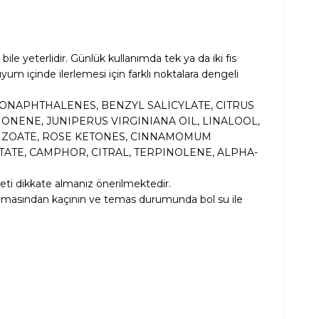
le yeterlidir. Günlük kullanımda tek ya da iki fıs
yum içinde ilerlemesi için farklı noktalara dengeli
ONAPHTHALENES, BENZYL SALICYLATE, CITRUS
NENE, JUNIPERUS VIRGINIANA OIL, LINALOOL,
BENZOATE, ROSE KETONES, CINNAMOMUM
ATE, CAMPHOR, CITRAL, TERPINOLENE, ALPHA-
iketi dikkate almanız önerilmektedir.
le temasından kaçının ve temas durumunda bol su ile