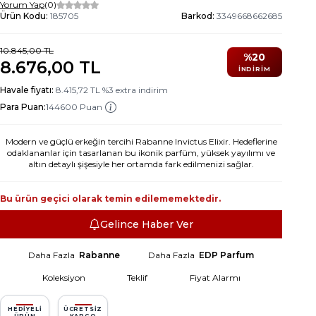
Yorum Yap
(0)
Ürün Kodu:
185705
Barkod:
3349668662685
10.845,00
TL
%
20
8.676,00
TL
İNDIRIM
Havale fiyatı:
8.415,72
TL
%
3
extra indirim
Para Puan:
144600 Puan
Modern ve güçlü erkeğin tercihi Rabanne Invictus Elixir. Hedeflerine
odaklananlar için tasarlanan bu ikonik parfüm, yüksek yayılımı ve
altın detaylı şişesiyle her ortamda fark edilmenizi sağlar.
Bu ürün geçici olarak temin edilememektedir.
Gelince Haber Ver
Daha Fazla
Rabanne
Daha Fazla
EDP Parfum
Koleksiyon
Teklif
Fiyat Alarmı
HEDIYELI
ÜCRETSIZ