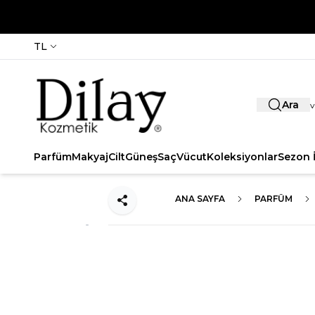
TL
Ara
Parfüm
Makyaj
Cilt
Güneş
Saç
Vücut
Koleksiyonlar
Sezon İ
ANA SAYFA
PARFÜM
Paylaş