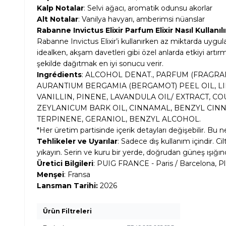
Kalp Notalar
: Selvi ağacı, aromatik odunsu akorlar
Alt Notalar
: Vanilya havyarı, amberimsi nüanslar
Rabanne Invictus Elixir Parfum Elixir Nasıl Kullanılı
Rabanne Invictus Elixir’i kullanırken az miktarda uygul
idealken, akşam davetleri gibi özel anlarda etkiyi artır
şekilde dağıtmak en iyi sonucu verir.
Ingrédients
: ALCOHOL DENAT., PARFUM (FRAGR
AURANTIUM BERGAMIA (BERGAMOT) PEEL OIL, L
VANILLIN, PINENE, LAVANDULA OIL/ EXTRACT,
ZEYLANICUM BARK OIL, CINNAMAL, BENZYL CINN
TERPINENE, GERANIOL, BENZYL ALCOHOL.
*Her üretim partisinde içerik detayları değişebilir. Bu n
Tehlikeler ve Uyarılar
: Sadece dış kullanım içindir. C
yıkayın. Serin ve kuru bir yerde, doğrudan güneş ışığın
Üretici Bilgileri
: PUIG FRANCE - Paris / Barcelona, Pl
Menşei
: Fransa
Lansman Tarihi:
2026
Ürün Filtreleri