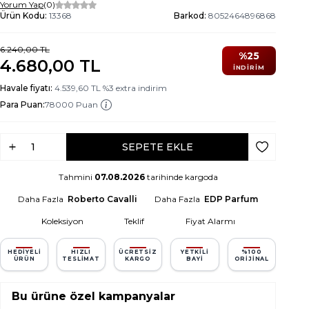
Yorum Yap
(0)
Ürün Kodu:
13368
Barkod:
8052464896868
6.240,00
TL
%
25
4.680,00
TL
İNDIRIM
Havale fiyatı:
4.539,60
TL
%
3
extra indirim
Para Puan:
78000 Puan
SEPETE EKLE
Favoriye Ek
Tahmini
07.08.2026
tarihinde kargoda
Daha Fazla
Roberto Cavalli
Daha Fazla
EDP Parfum
Koleksiyon
Teklif
Fiyat Alarmı
HEDIYELI
HIZLI
ÜCRETSIZ
YETKILI
%100
ÜRÜN
TESLIMAT
KARGO
BAYI
ORIJINAL
Bu ürüne özel kampanyalar