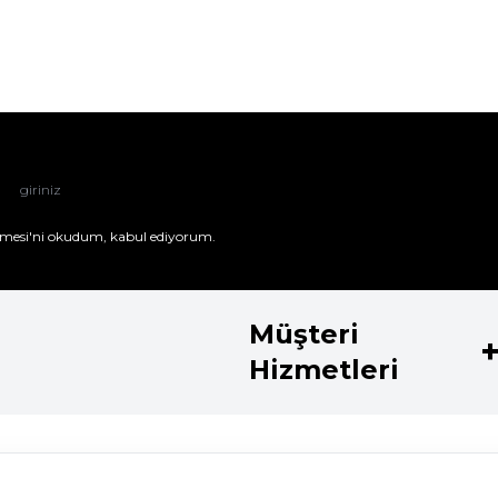
mesi'ni
okudum, kabul ediyorum.
Müşteri
Hizmetleri
Kategoriler
Koleksiyo
Parfüm
Shiseido Koz