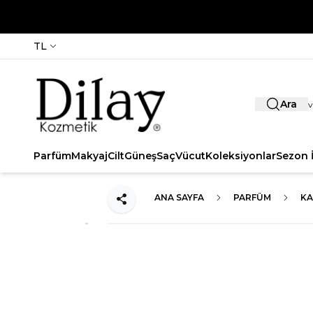
TL
Ara
Parfüm
Makyaj
Cilt
Güneş
Saç
Vücut
Koleksiyonlar
Sezon İ
ANA SAYFA
PARFÜM
KA
Paylaş