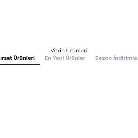
10.620,00
TL
%
25
75
TL
8.496,00
TL
İndirim
Sepete Ekle
Sepete E
Vitrin Ürünleri
ırsat Ürünleri
En Yeni Ürünler
Sezon İndirimle
s
Calvin Klein
 Bottled Absolu Parfum Intense 100 ml
Calvin Klein Defy EDP 100 
rfüm
(1)
6.390,00
TL
%
30
,60
TL
4.153,50
TL
İndirim
Sepete Ekle
Sepete E