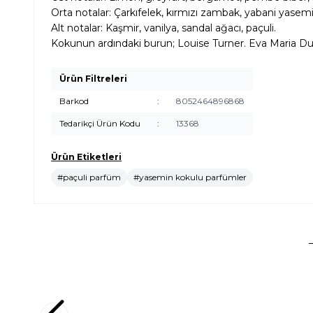
Orta notalar: Çarkıfelek, kırmızı zambak, yabani yasemi
Alt notalar: Kaşmir, vanilya, sandal ağacı, paçuli.
Kokunun ardındaki burun; Louise Turner. Eva Maria Durin
Ürün Filtreleri
Barkod
:
8052464896868
Tedarikçi Ürün Kodu
:
13368
Ürün Etiketleri
#paçuli parfüm
#yasemin kokulu parfümler
Yeni
Yeni
Rabanne
Kylie Jen
Rabanne Fame In Love Parfum Elixir 80 ml Kadın
Kylie Jen
Parfüm
Parfüm
(1)