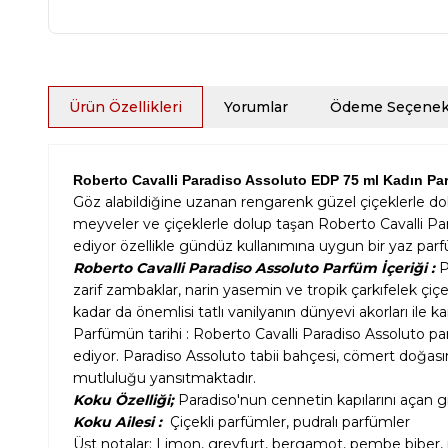
Ürün Özellikleri
Yorumlar
Ödeme Seçenekl
Roberto Cavalli Paradiso Assoluto EDP 75 ml Kadın Pa
Göz alabildiğine uzanan rengarenk güzel çiçeklerle do
meyveler ve çiçeklerle dolup taşan Roberto Cavalli Pa
ediyor özellikle gündüz kullanımına uygun bir yaz pa
Roberto Cavalli Paradiso Assoluto Parfüm İçeriği :
P
zarif zambaklar, narin yasemin ve tropik çarkıfelek çiçe
kadar da önemlisi tatlı vanilyanın dünyevi akorları ile kar
Parfümün tarihi : Roberto Cavalli Paradiso Assoluto parf
ediyor. Paradiso Assoluto tabii bahçesi, cömert doğası
mutluluğu yansıtmaktadır.
Koku Özelliği;
Paradiso'nun cennetin kapılarını açan g
Koku Ailesi :
Çiçekli parfümler, pudralı parfümler
Üst notalar: Limon, greyfurt, bergamot, pembe biber,