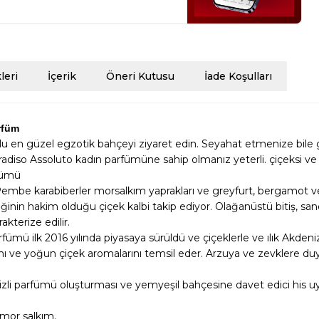
eri
İçerik
Öneri Kutusu
İade Koşulları
rfüm
lu en güzel egzotik bahçeyi ziyaret edin. Seyahat etmenize bile 
radiso Assoluto kadın parfümüne sahip olmanız yeterli. çiçeksi v
rfümü
embe karabiberler morsalkım yaprakları ve greyfurt, bergamot ve li
ğinin hakim olduğu çiçek kalbi takip ediyor. Olağanüstü bitiş, sanda
akterize edilir.
ümü ilk 2016 yılında piyasaya sürüldü ve çiçeklerle ve ılık Akdeniz
nı ve yoğun çiçek aromalarını temsil eder. Arzuya ve zevklere duy
izli parfümü oluşturması ve yemyeşil bahçesine davet edici his uy
 mor salkım.