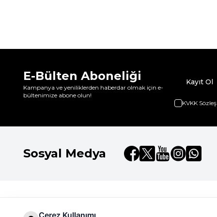
E-Bülten Aboneliği
Kayıt Ol
Kampanya ve yeniliklerden haberdar olmak için e-
bültenimize abone olun!
KVKK Sözleş
Sosyal Medya
Dilay Kozmetik
Hızlı Erişim
Hakkımızda
Çerez Kullanımı
Anasayfa