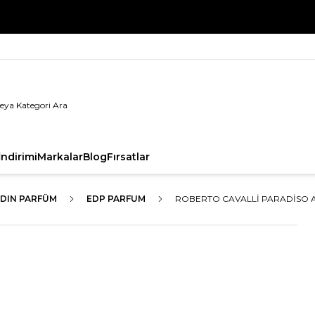
%100 Orijinal Ürün Garantisi
ndirimi
Markalar
Blog
Fırsatlar
DIN PARFÜM
EDP PARFUM
ROBERTO CAVALLI PARADISO A