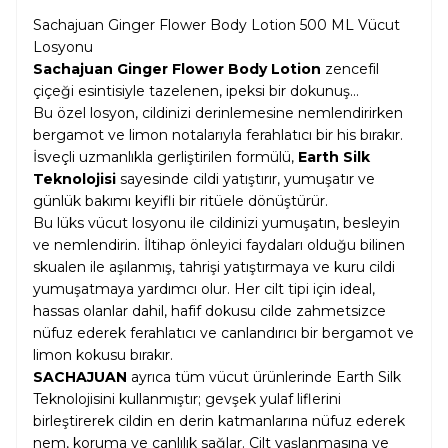
Sachajuan Ginger Flower Body Lotion 500 ML Vücut
Losyonu
Sachajuan Ginger Flower Body Lotion
zencefil
çiçeği esintisiyle tazelenen, ipeksi bir dokunuş...
Bu özel losyon, cildinizi derinlemesine nemlendirirken
bergamot ve limon notalarıyla ferahlatıcı bir his bırakır.
İsveçli uzmanlıkla gerliştirilen formülü,
Earth Silk
Teknolojisi
sayesinde cildi yatıştırır, yumuşatır ve
günlük bakımı keyifli bir ritüele dönüştürür.
Bu lüks vücut losyonu ile cildinizi yumuşatın, besleyin
ve nemlendirin. İltihap önleyici faydaları olduğu bilinen
skualen ile aşılanmış, tahrişi yatıştırmaya ve kuru cildi
yumuşatmaya yardımcı olur. Her cilt tipi için ideal,
hassas olanlar dahil, hafif dokusu cilde zahmetsizce
nüfuz ederek ferahlatıcı ve canlandırıcı bir bergamot ve
limon kokusu bırakır.
SACHAJUAN
ayrıca tüm vücut ürünlerinde Earth Silk
Teknolojisini kullanmıştır; gevşek yulaf liflerini
birleştirerek cildin en derin katmanlarına nüfuz ederek
nem, koruma ve canlılık sağlar. Cilt yaşlanmasına ve