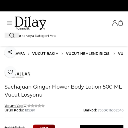
%100 Orijinal Ürün Garantisi
Giriş Ya
Sep
Ara
ANA SAYFA
VÜCUT BAKIM
VÜCUT NEMLENDIRICISI
VÜC
Paylaş
Favoriye Ekle
Sachajuan Ginger Flower Body Lotion 500 ML
Vücut Losyonu
Yorum Yap
(0)
Ürün Kodu:
185391
Barkod:
7350016332545
4.798,00
TL