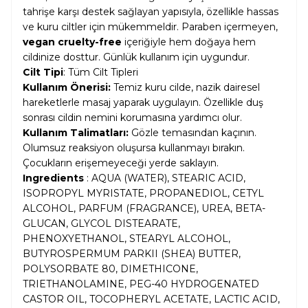
tahrişe karşı destek sağlayan yapısıyla, özellikle hassas
ve kuru ciltler için mükemmeldir. Paraben içermeyen,
vegan cruelty-free
içeriğiyle hem doğaya hem
cildinize dosttur. Günlük kullanım için uygundur.
Cilt Tipi
: Tüm Cilt Tipleri
Kullanım Önerisi:
Temiz kuru cilde, nazik dairesel
hareketlerle masaj yaparak uygulayın. Özellikle duş
sonrası cildin nemini korumasına yardımcı olur.
Kullanım Talimatları:
Gözle temasından kaçının.
Olumsuz reaksiyon oluşursa kullanmayı bırakın.
Çocukların erişemeyeceği yerde saklayın.
Ingredients
: AQUA (WATER), STEARIC ACID,
ISOPROPYL MYRISTATE, PROPANEDIOL, CETYL
ALCOHOL, PARFUM (FRAGRANCE), UREA, BETA-
GLUCAN, GLYCOL DISTEARATE,
PHENOXYETHANOL, STEARYL ALCOHOL,
BUTYROSPERMUM PARKII (SHEA) BUTTER,
POLYSORBATE 80, DIMETHICONE,
TRIETHANOLAMINE, PEG-40 HYDROGENATED
CASTOR OIL, TOCOPHERYL ACETATE, LACTIC ACID,