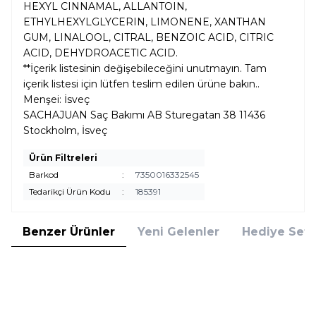
HEXYL CINNAMAL, ALLANTOIN,
ETHYLHEXYLGLYCERIN, LIMONENE, XANTHAN
GUM, LINALOOL, CITRAL, BENZOIC ACID, CITRIC
ACID, DEHYDROACETIC ACID.
**İçerik listesinin değişebileceğini unutmayın. Tam
içerik listesi için lütfen teslim edilen ürüne bakın..
Menşei: İsveç
SACHAJUAN Saç Bakımı AB Sturegatan 38 11436
Stockholm, İsveç
Ürün Filtreleri
Barkod
:
7350016332545
Tedarikçi Ürün Kodu
:
185391
Benzer Ürünler
Yeni Gelenler
Hediye Setl
Dior
Sachajuan
Yeni
Dior Miss Dior Comforting Body
Sachajuan Fresh Lavender Body
Cream 150 ml Vücut
Lotion 500 ML Vücut Losyonu
Nemlendiricisi
4.796,00
TL
%
20