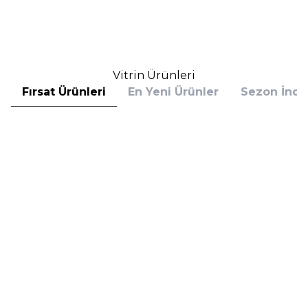
3.836,80
TL
4.068,00
TL
İndirim
Sepete Ekle
Sepete Ekle
Vitrin Ürünleri
Fırsat Ürünleri
En Yeni Ürünler
Sezon İndir
Hugo Boss
Hugo Boss
Hugo Boss Bottled Absolu
Hugo Boss Bottled Absolu
Parfum Intense 50 ml Erkek
Parfum Intense 100 ml Erkek
Parfüm
Parfüm
(1)
5.608,00
TL
7.098,00
TL
%
30
%
30
3.925,60
TL
4.968,60
TL
İndirim
İndirim
Sepete Ekle
Sepete Ekle