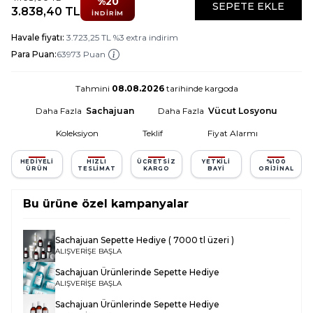
%
20
SEPETE EKLE
3.838,40
TL
İNDIRIM
Havale fiyatı:
3.723,25
TL
%
3
extra indirim
Para Puan:
63973 Puan
Tahmini
08.08.2026
tarihinde kargoda
Daha Fazla
Sachajuan
Daha Fazla
Vücut Losyonu
Koleksiyon
Teklif
Fiyat Alarmı
HEDIYELI
HIZLI
ÜCRETSIZ
YETKILI
%100
ÜRÜN
TESLIMAT
KARGO
BAYI
ORIJINAL
Bu ürüne özel kampanyalar
Sachajuan Sepette Hediye ( 7000 tl üzeri )
ALIŞVERİŞE BAŞLA
Sachajuan Ürünlerinde Sepette Hediye
ALIŞVERİŞE BAŞLA
Sachajuan Ürünlerinde Sepette Hediye