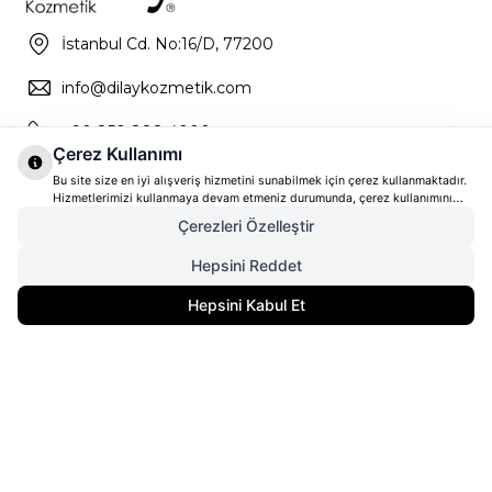
İstanbul Cd. No:16/D, 77200
info@dilaykozmetik.com
+90 850 888 4000
Çerez Kullanımı
Bu site size en iyi alışveriş hizmetini sunabilmek için çerez kullanmaktadır.
Hizmetlerimizi kullanmaya devam etmeniz durumunda, çerez kullanımını
kabul ettiğinizi varsayacağız. Çerezler hakkında daha fazla bilgi ve nasıl
Çerezleri Özelleştir
reddedeceğinizi öğrenmek için
tıklayınız
Hepsini Reddet
4.798,00
TL
SEPETE EKLE
Hepsini Kabul Et
3.838,40
TL