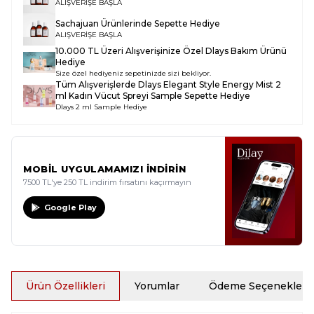
ALIŞVERİŞE BAŞLA
Sachajuan Ürünlerinde Sepette Hediye
ALIŞVERİŞE BAŞLA
10.000 TL Üzeri Alışverişinize Özel Dlays Bakım Ürünü
Hediye
Size özel hediyeniz sepetinizde sizi bekliyor.
Tüm Alışverişlerde
Dlays Elegant Style Energy Mist 2
ml Kadın Vücut Spreyi Sample
Sepette Hediye
Dlays 2 ml Sample Hediye
MOBİL UYGULAMAMIZI İNDİRİN
7500 TL'ye 250 TL indirim fırsatını kaçırmayın
Google Play
Ürün Özellikleri
Yorumlar
Ödeme Seçenekleri