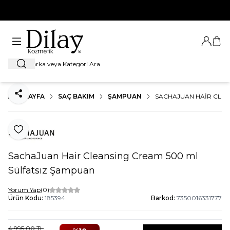
%100 Orijinal Ürün Garantisi
Giriş Ya
Sep
Ara
ANA SAYFA
SAÇ BAKIM
ŞAMPUAN
SACHAJUAN HAIR CLEA
Paylaş
Favoriye Ekle
SachaJuan Hair Cleansing Cream 500 ml
Sülfatsız Şampuan
Yorum Yap
(0)
Ürün Kodu:
185394
Barkod:
7350016331777
4.995,00
TL