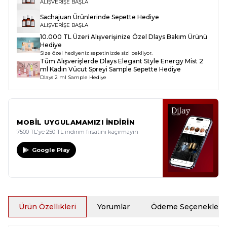
ALIŞVERİŞE BAŞLA
Sachajuan Ürünlerinde Sepette Hediye
ALIŞVERİŞE BAŞLA
10.000 TL Üzeri Alışverişinize Özel Dlays Bakım Ürünü
Hediye
Size özel hediyeniz sepetinizde sizi bekliyor.
Tüm Alışverişlerde
Dlays Elegant Style Energy Mist 2
ml Kadın Vücut Spreyi Sample
Sepette Hediye
Dlays 2 ml Sample Hediye
MOBİL UYGULAMAMIZI İNDİRİN
7500 TL'ye 250 TL indirim fırsatını kaçırmayın
Google Play
Ürün Özellikleri
Yorumlar
Ödeme Seçenekleri