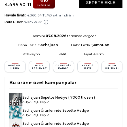
%
10
SEPETE EKLE
4.495,50
TL
İNDIRIM
Havale fiyatı:
4.360,64
TL
%
3
extra indirim
Para Puan:
74925 Puan
Tahmini
07.08.2026
tarihinde kargoda
Daha Fazla
Sachajuan
Daha Fazla
Şampuan
Koleksiyon
Teklif
Fiyat Alarmı
HEDIYELI
HIZLI
ÜCRETSIZ
YETKILI
%100
ÜRÜN
TESLIMAT
KARGO
BAYI
ORIJINAL
Bu ürüne özel kampanyalar
Sachajuan Sepette Hediye ( 7000 tl üzeri )
ALIŞVERİŞE BAŞLA
Sachajuan Ürünlerinde Sepette Hediye
ALIŞVERİŞE BAŞLA
Sachajuan Ürünlerinde Sepette Hediye