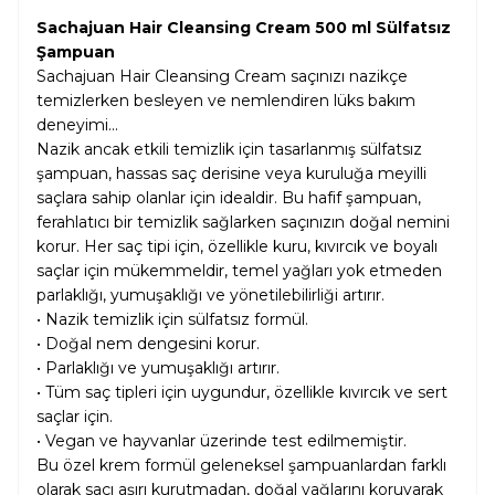
Sachajuan Hair Cleansing Cream 500 ml Sülfatsız
Şampuan
Sachajuan Hair Cleansing Cream saçınızı nazikçe
temizlerken besleyen ve nemlendiren lüks bakım
deneyimi...
Nazik ancak etkili temizlik için tasarlanmış sülfatsız
şampuan, hassas saç derisine veya kuruluğa meyilli
saçlara sahip olanlar için idealdir. Bu hafif şampuan,
ferahlatıcı bir temizlik sağlarken saçınızın doğal nemini
korur. Her saç tipi için, özellikle kuru, kıvırcık ve boyalı
saçlar için mükemmeldir, temel yağları yok etmeden
parlaklığı, yumuşaklığı ve yönetilebilirliği artırır.
• Nazik temizlik için sülfatsız formül.
• Doğal nem dengesini korur.
• Parlaklığı ve yumuşaklığı artırır.
• Tüm saç tipleri için uygundur, özellikle kıvırcık ve sert
saçlar için.
• Vegan ve hayvanlar üzerinde test edilmemiştir.
Bu özel krem formül geleneksel şampuanlardan farklı
olarak saçı aşırı kurutmadan, doğal yağlarını koruyarak