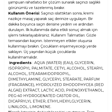
şampuan rahatlatıcı bir çözüm sunarak saçınızı sağlıklı
görünümlü ve tazelenmiş bırakır.
Kullanım Önerisi
: Saçınızı ıslattıktan sonra, kremi
nazikçe masaj yaparak saç derinize uygulayın. Bir
dakika boyunca saçın derisine yedirin ve ardından
durulayın. İlk kullanımda daha etkili sonuç almak için
işlemi tekrarlayabilirsiniz. Kullanım Talimatları: Gözle
temasından kaçının. İstenmeyen etkiler oluşursa
kullanmayı bırakın. Çocukların erişemeyeceği yerde
saklayın. Üç yaşından küçük çocuklarda
kullanılmamalıdır.
Ingredients
: AQUA (WATER) (EAU), GLYCERIN,
ISOPROPYL PALMITATE, CETYL ALCOHOL, STEARYL
ALCOHOL, STEARAMIDOPROPYL,
DIMETHYLAMINE, GLYCERYL STEARATE, PARFUM
(FRAGRANCE), HYDROLYZED RHODOPHYCEA (RED
ALGAE) EXTRACT, LACTIC ACID, PHENOXYETHANOL,
PEG-40 HYDROGENATED CASTOR OIL,
DICAPRYLYL ETHER, ETHYLHEXYLGLYCERIN,
LINALOOL, LIMONENE.