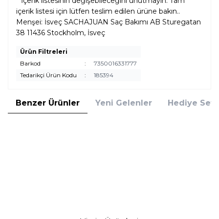
**İçerik listesinin değişebileceğini unutmayın. Tam
içerik listesi için lütfen teslim edilen ürüne bakın..
Menşei: İsveç SACHAJUAN Saç Bakımı AB Sturegatan
38 11436 Stockholm, İsveç
Ürün Filtreleri
Barkod
:
7350016331777
Tedarikçi Ürün Kodu
:
185394
Benzer Ürünler
Yeni Gelenler
Hediye Setl
Rene Furterer
Marlies Möller
Rene Furterer Naturia 150 ml Sık
Marlies Möller Men Unlimited
Yıkanan Saçlar için Şampuan
Strengthening Shampoo 200 ml
1.800,00
TL
3.600,00
TL
%
25
%
10
1.350,00
TL
3.240,00
TL
İndirim
İndirim
Sepete Ekle
Sepete Ekle