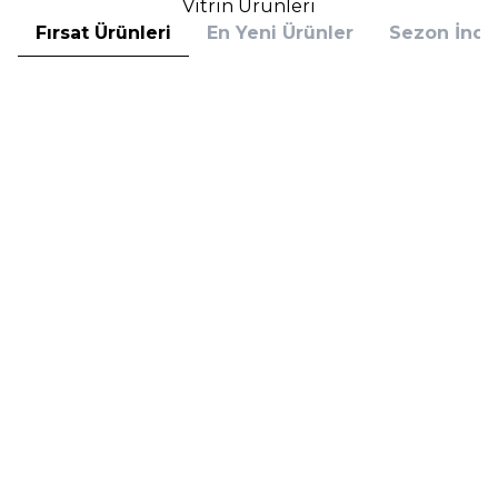
Vitrin Ürünleri
Fırsat Ürünleri
En Yeni Ürünler
Sezon İndir
Hugo Boss
Hugo Boss
Hugo Boss Bottled Absolu
Hugo Boss Bottled Absolu
Parfum Intense 50 ml Erkek
Parfum Intense 100 ml Erkek
Parfüm
Parfüm
(1)
5.608,00
TL
7.098,00
TL
%
30
%
30
3.925,60
TL
4.968,60
TL
İndirim
İndirim
Sepete Ekle
Sepete Ekle