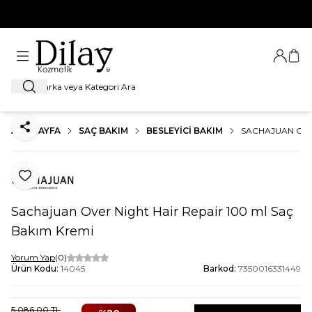
%100 Orijinal Ürün Garantisi
Giriş Ya
Sep
Ara
ANA SAYFA
SAÇ BAKIM
BESLEYICI BAKIM
SACHAJUAN OVE
Paylaş
Favoriye Ekle
Sachajuan Over Night Hair Repair 100 ml Saç
Bakım Kremi
Yorum Yap
(0)
Ürün Kodu:
14045
Barkod:
7350016331449
5.086,00
TL