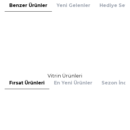
Benzer Ürünler
Yeni Gelenler
Hediye Setl
Sachajuan
Marlies Möller
Sachajuan Scalp Treatment Duo
Marlies Möller Keratin Cream Oil
90 ml Saç Derisi Bakımı
100 ml Keratin Yağı
2.450,00
TL
2.705,00
TL
%
55
%
10
1.102,50
TL
2.434,50
TL
İndirim
İndirim
Sepete Ekle
Sepete Ekle
Vitrin Ürünleri
Fırsat Ürünleri
En Yeni Ürünler
Sezon İndir
Hugo Boss
Hugo Boss
Hugo Boss Bottled Absolu
Hugo Boss Bottled Absolu
Parfum Intense 50 ml Erkek
Parfum Intense 100 ml Erkek
Parfüm
Parfüm
(1)
5.608,00
TL
7.098,00
TL
%
30
%
30