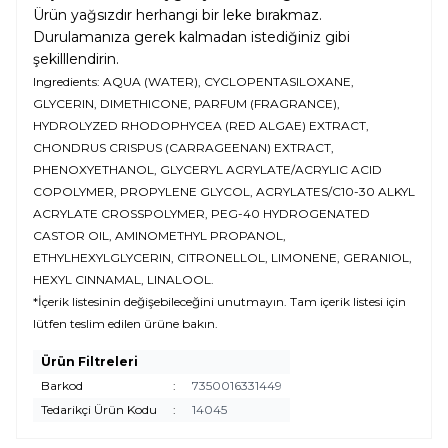
Ürün yağsızdır herhangi bir leke bırakmaz.
Durulamanıza gerek kalmadan istediğiniz gibi
şekilllendirin.
Ingredients: AQUA (WATER), CYCLOPENTASILOXANE,
GLYCERIN, DIMETHICONE, PARFUM (FRAGRANCE),
HYDROLYZED RHODOPHYCEA (RED ALGAE) EXTRACT,
CHONDRUS CRISPUS (CARRAGEENAN) EXTRACT,
PHENOXYETHANOL, GLYCERYL ACRYLATE/ACRYLIC ACID
COPOLYMER, PROPYLENE GLYCOL, ACRYLATES/C10-30 ALKYL
ACRYLATE CROSSPOLYMER, PEG-40 HYDROGENATED
CASTOR OIL, AMINOMETHYL PROPANOL,
ETHYLHEXYLGLYCERIN, CITRONELLOL, LIMONENE, GERANIOL,
HEXYL CINNAMAL, LINALOOL.
*İçerik listesinin değişebileceğini unutmayın. Tam içerik listesi için
lütfen teslim edilen ürüne bakın.
Ürün Filtreleri
Barkod
:
7350016331449
Tedarikçi Ürün Kodu
:
14045