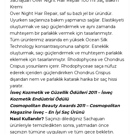
Sachajuan Over Night Hair Repair 100 ml Saç Bakım
Kremi
Over Night Hair Repair, saf su bazlı jel bir üründür.
Uyurken saçlarınıza bakım yapmanızı sağlar. Elastikiyeti
oluşturmak ve saçı güçlendirmek ve aynı zamanda
muhteşem bir parlaklık vermek için tasarlanmıştır.
Tüm ürünlerimiz arasında en yüksek Ocean Silk
Technology konsantrasyonuna sahiptir. Esneklik
oluşturmak, saçı güçlendirmek ve muhteşem parlaklık
eklemek için tasarlanmıştır. Rhodophycea ve Chondrus
Crispus yosunlarını içerir. Rhodophyceae saça nüfuz
ederek içeriden güçlendirirken Chondrus Crispus
dışarıdan nem ve parlaklık katarak harika bir saç hissi
yaratır.
İsveç Kozmetik ve Güzellik Ödülleri 2011 – İsveç
Kozmetik Endüstrisi Ödülü
Cosmopolitan Beauty Awards 2011 – Cosmopolitan
Magazine İsveç – En İyi Saç Ürünü
Nasıl Kullanılır?
Saçınızı dilediğiniz Sachajuan
ürünleriyle temizledikten sonra, yatmadan önce
saçınızın tümüne uygulayın ve tüm gece bekletin.