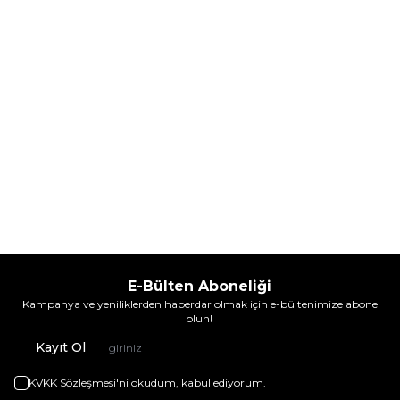
3.925,60
TL
4.968,60
TL
İndirim
İndirim
Sepete Ekle
Sepete Ekle
E-Bülten Aboneliği
Kampanya ve yeniliklerden haberdar olmak için e-bültenimize abone
olun!
Kayıt Ol
KVKK Sözleşmesi'ni
okudum, kabul ediyorum.