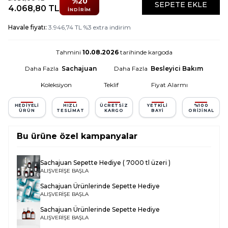
%
20
SEPETE EKLE
4.068,80
TL
İNDIRIM
Havale fiyatı:
3.946,74
TL
%
3
extra indirim
Tahmini
10.08.2026
tarihinde kargoda
Daha Fazla
Sachajuan
Daha Fazla
Besleyici Bakım
Koleksiyon
Teklif
Fiyat Alarmı
HEDIYELI
HIZLI
ÜCRETSIZ
YETKILI
%100
ÜRÜN
TESLIMAT
KARGO
BAYI
ORIJINAL
Bu ürüne özel kampanyalar
Sachajuan Sepette Hediye ( 7000 tl üzeri )
ALIŞVERİŞE BAŞLA
Sachajuan Ürünlerinde Sepette Hediye
ALIŞVERİŞE BAŞLA
Sachajuan Ürünlerinde Sepette Hediye
ALIŞVERİŞE BAŞLA