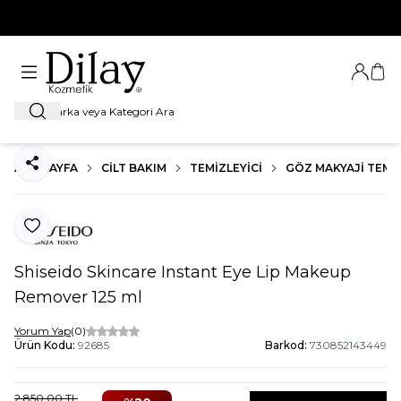
%100 Orijinal Ürün Garantisi
Giriş Ya
Sep
Ara
ANA SAYFA
CILT BAKIM
TEMIZLEYICI
GÖZ MAKYAJI TEMIZ
Paylaş
Favoriye Ekle
Shiseido Skincare Instant Eye Lip Makeup
Remover 125 ml
Yorum Yap
(0)
Ürün Kodu:
92685
Barkod:
730852143449
2.850,00
TL