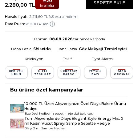
%
20
SEPETE EKLE
2.280,00
TL
İNDIRIM
Havale fiyatı:
2.211,60
TL
%
3
extra indirim
Para Puan:
38000 Puan
Tahmini
08.08.2026
tarihinde kargoda
Daha Fazla
Shiseido
Daha Fazla
Göz Makyaji Temizleyici
Koleksiyon
Teklif
Fiyat Alarmı
HEDIYELI
HIZLI
ÜCRETSIZ
YETKILI
%100
ÜRÜN
TESLIMAT
KARGO
BAYI
ORIJINAL
Bu ürüne özel kampanyalar
10.000 TL Üzeri Alışverişinize Özel Dlays Bakım Ürünü
Hediye
Size özel hediyeniz sepetinizde sizi bekliyor.
Tüm Alışverişlerde
Dlays Elegant Style Energy Mist 2
ml Kadın Vücut Spreyi Sample
Sepette Hediye
Dlays 2 ml Sample Hediye