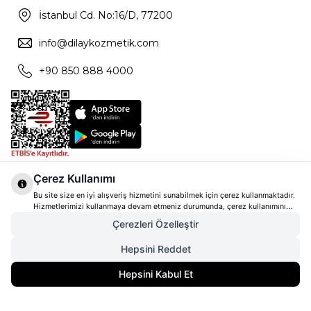
İstanbul Cd. No:16/D, 77200
info@dilaykozmetik.com
+90 850 888 4000
Çerez Kullanımı
Bu site size en iyi alışveriş hizmetini sunabilmek için çerez kullanmaktadır.
Hizmetlerimizi kullanmaya devam etmeniz durumunda, çerez kullanımını
kabul ettiğinizi varsayacağız. Çerezler hakkında daha fazla bilgi ve nasıl
Çerezleri Özelleştir
reddedeceğinizi öğrenmek için
tıklayınız
Hepsini Reddet
2.850,00
TL
SEPETE EKLE
Hepsini Kabul Et
2.280,00
TL