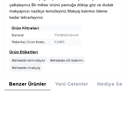
çalkalayınız.Bir miktar ürünü pamuğa döküp göz ve dudak
makyajınızı nazikçe temizleyiniz.Makyaj kalıntısı bitene
kadar tekrarlayınız.
Ürün Filtreleri
Barkod
:
730852143449
Tedarikçi Ürün Kodu
:
92685
Ürün Etiketleri
#shiseido temizleyici
#shiseido cilt bakımı
#shiseido makyaj
Benzer Ürünler
Yeni Gelenler
Hediye Setl
Clinique
Clinique
Clinique Rinse Off Eye MakeUp
Clinique Naturally Gentle 75 ml
Solvent 125 ml
Göz Makyajı Temizleyici
1.649,00
TL
1.639,00
TL
%
25
%
25
1.236,75
TL
1.229,25
TL
İndirim
İndirim