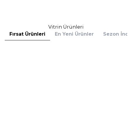
Sepete Ekle
Sepete Ekle
Vitrin Ürünleri
Fırsat Ürünleri
En Yeni Ürünler
Sezon İndir
Hugo Boss
Hugo Boss
Hugo Boss Bottled Absolu
Hugo Boss Bottled Absolu
Parfum Intense 50 ml Erkek
Parfum Intense 100 ml Erkek
Parfüm
Parfüm
(1)
5.608,00
TL
7.098,00
TL
%
30
%
30
3.925,60
TL
4.968,60
TL
İndirim
İndirim
Sepete Ekle
Sepete Ekle