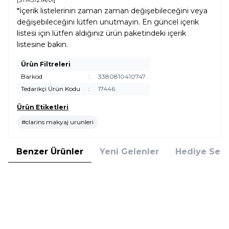
[STM3727A/01]
*İçerik listelerinin zaman zaman değişebileceğini veya
değişebileceğini lütfen unutmayın. En güncel içerik
listesi için lütfen aldığınız ürün paketindeki içerik
listesine bakın.
Ürün Filtreleri
Barkod
:
3380810410747
Tedarikçi Ürün Kodu
:
17446
Ürün Etiketleri
#clarins makyaj urunleri
Benzer Ürünler
Yeni Gelenler
Hediye Setl
6
5
Clinique
Clinique Quickliner For Brows 1,5
Yeni
Yeni
Clinique Quickliner For Brows 5.5
Taupe Kaş Kalemi
Cool Grey Kaş Kalemi
1.865,00
TL
1.865,00
TL
%
25
%
25
1.398,75
TL
1.398,75
TL
İndirim
İndirim