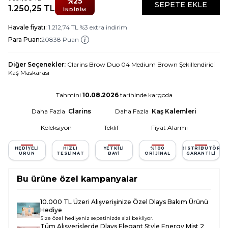
%
25
SEPETE EKLE
1.250,25
TL
İNDIRIM
Havale fiyatı:
1.212,74
TL
%
3
extra indirim
Para Puan:
20838 Puan
Diğer Seçenekler:
Clarins Brow Duo 04 Medium Brown Şekillendirici
Kaş Maskarası
Tahmini
10.08.2026
tarihinde kargoda
Daha Fazla
Clarins
Daha Fazla
Kaş Kalemleri
Koleksiyon
Teklif
Fiyat Alarmı
HEDIYELI
HIZLI
YETKILI
%100
DISTRIBÜTÖR
ÜRÜN
TESLIMAT
BAYI
ORIJINAL
GARANTILI
Bu ürüne özel kampanyalar
10.000 TL Üzeri Alışverişinize Özel Dlays Bakım Ürünü
Hediye
Size özel hediyeniz sepetinizde sizi bekliyor.
Tüm Alışverişlerde
Dlays Elegant Style Energy Mist 2