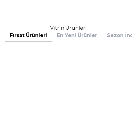
Sepete Ekle
Sepete Ekle
Vitrin Ürünleri
Fırsat Ürünleri
En Yeni Ürünler
Sezon İndir
Hugo Boss
Hugo Boss
Hugo Boss Bottled Absolu
Hugo Boss Bottled Absolu
Parfum Intense 50 ml Erkek
Parfum Intense 100 ml Erkek
Parfüm
Parfüm
(1)
5.608,00
TL
7.098,00
TL
%
30
%
30
3.925,60
TL
4.968,60
TL
İndirim
İndirim
Sepete Ekle
Sepete Ekle