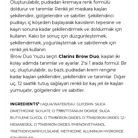
Oluşturulabilir, pudradan kremaya renk formülü
doldurur ve tanımlar Renkli jel maskara kaşları
şekillendirir, gölgelendirir ve sabitler. Şekillendirici
pudrayı, iç köşeden başlayarak kavislerin tepesine ve
kaşın sonuna kadar şekillendirmek ve doldurmak için
kullanın. Kalıcı bir sonuç için düzgünleştirmek,
şekillendirmek, yoğunlaştırmak ve sabitlemek için
renkli jeli kullanın.
Brow Duo 'nuzu seçin
Clarins Brow Duo
, kaşları iki
kolay adımda tanımlar ve ayarlar. 2'si 1 arada formül: Bir
uç, oluşturulabilir, su bazlı, pudradan krem ​​rengine
kadar kaşları şekillendirir, şekillendirir ve tanımlar. Diğer
uç, 12 saatlik tutuş sağlayan renkli bir kaş jeli ile kaşları
yumuşatır, gölgelendirir ve sabitler.
INGREDIENTS* :
AQUA/WATER/EAU. GLYCERIN. SILICA
DIMETHICONE SILYLATE. CI 77891/TITANIUM DIOXIDE. SILICA.
BUTYLENE GLYCOL. CI 77499/IRON OXIDES. CI 77492/IRON OXIDES. 1,2-
HEXANEDIOL. CI 77491/IRON OXIDES. PHENOXYETHANOL.
TRIETHOXYCAPRYLYLSILANE. METHICONE. ALUMINUM HYDROXIDE