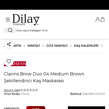
%100 Orijinal Ürün Garantisi
Giriş Ya
Sep
Ara
ANA SAYFA
MAKYAJ
GÖZ MAKYAJI
KAŞ KALEMLERI
CL
Paylaş
Favoriye Ekle
Clarins Brow Duo 04 Medium Brown
Şekillendirici Kaş Maskarası
Yorum Yap
(0)
Ürün Kodu:
17446
Barkod:
3380810410747
1.667,00
TL