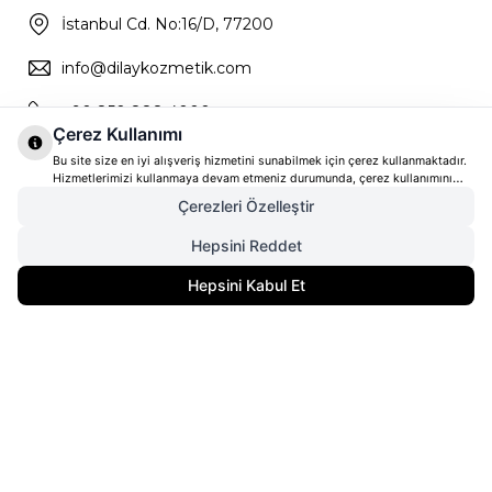
İstanbul Cd. No:16/D, 77200
info@dilaykozmetik.com
+90 850 888 4000
Çerez Kullanımı
Bu site size en iyi alışveriş hizmetini sunabilmek için çerez kullanmaktadır.
Hizmetlerimizi kullanmaya devam etmeniz durumunda, çerez kullanımını
kabul ettiğinizi varsayacağız. Çerezler hakkında daha fazla bilgi ve nasıl
Çerezleri Özelleştir
reddedeceğinizi öğrenmek için
tıklayınız
Hepsini Reddet
1.667,00
TL
SEPETE EKLE
Hepsini Kabul Et
1.250,25
TL