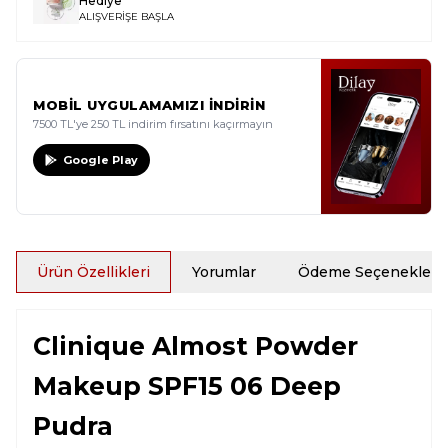
Hediye
ALIŞVERİŞE BAŞLA
MOBİL UYGULAMAMIZI İNDİRİN
7500 TL'ye 250 TL indirim fırsatını kaçırmayın
Google Play
Ürün Özellikleri
Yorumlar
Ödeme Seçenekleri
Clinique Almost Powder
Makeup SPF15 06 Deep
Pudra