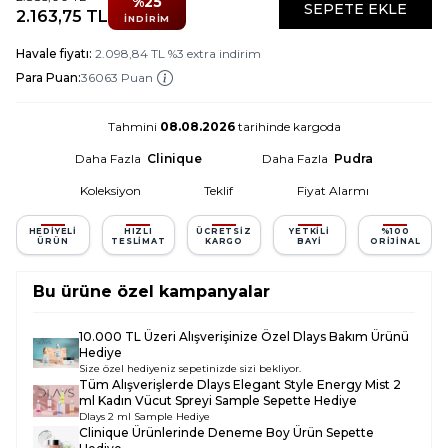
%
25
SEPETE EKLE
2.163,75
TL
İNDIRIM
Havale fiyatı:
2.098,84
TL
%
3
extra indirim
Para Puan:
36063 Puan
Tahmini
08.08.2026
tarihinde kargoda
Daha Fazla
Clinique
Daha Fazla
Pudra
Koleksiyon
Teklif
Fiyat Alarmı
HEDIYELI
HIZLI
ÜCRETSIZ
YETKILI
%100
ÜRÜN
TESLIMAT
KARGO
BAYI
ORIJINAL
Bu ürüne özel kampanyalar
10.000 TL Üzeri Alışverişinize Özel Dlays Bakım Ürünü
Hediye
Size özel hediyeniz sepetinizde sizi bekliyor.
Tüm Alışverişlerde
Dlays Elegant Style Energy Mist 2
ml Kadın Vücut Spreyi Sample
Sepette Hediye
Dlays 2 ml Sample Hediye
Clinique Ürünlerinde Deneme Boy Ürün Sepette