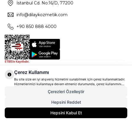
İstanbul Cd. No:16/D, 77200
info@dilaykozmetik.com
+90 850 888 4000
Çerez Kullanımı
Bu site size en iyi alışveriş hizmetini sunabilmek için çerez kullanmaktadır.
Hizmetlerimizi kullanmaya devam etmeniz durumunda, çerez kullanımını
kabul ettiğinizi varsayacağız. Çerezler hakkında daha fazla bilgi ve nasıl
Çerezleri Özelleştir
reddedeceğinizi öğrenmek için
tıklayınız
Hepsini Reddet
2.885,00
TL
SEPETE EKLE
Hepsini Kabul Et
2.163,75
TL