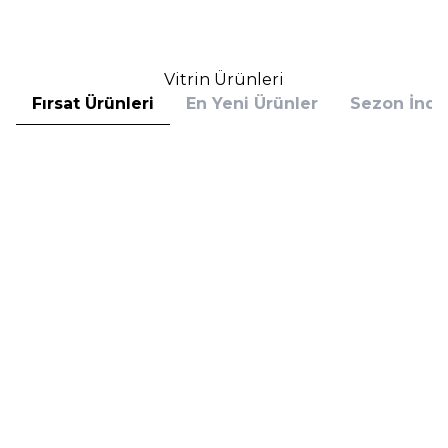
Sepete Ekle
Sepete Ekle
Vitrin Ürünleri
Fırsat Ürünleri
En Yeni Ürünler
Sezon İndir
Hugo Boss
Hugo Boss
Hugo Boss Bottled Absolu
Hugo Boss Bottled Absolu
Parfum Intense 50 ml Erkek
Parfum Intense 100 ml Erkek
Parfüm
Parfüm
(1)
5.608,00
TL
7.098,00
TL
%
30
%
30
3.925,60
TL
4.968,60
TL
İndirim
İndirim
Sepete Ekle
Sepete Ekle