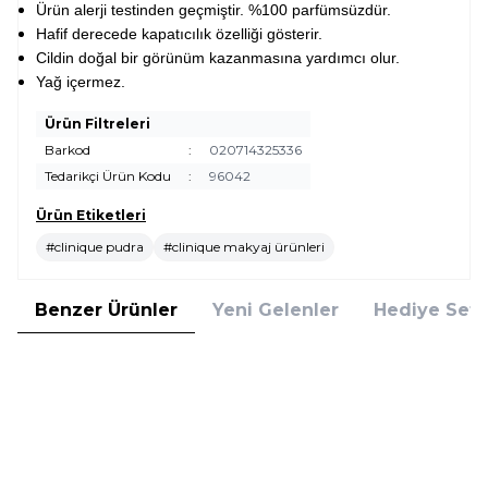
Ürün alerji testinden geçmiştir. %100 parfümsüzdür.
Hafif derecede kapatıcılık özelliği gösterir.
Cildin doğal bir görünüm kazanmasına yardımcı olur.
Yağ içermez.
Ürün Filtreleri
Barkod
:
020714325336
Tedarikçi Ürün Kodu
:
96042
Ürün Etiketleri
#clinique pudra
#clinique makyaj ürünleri
Benzer Ürünler
Yeni Gelenler
Hediye Setl
Clinique
Clinique
Clinique Super Powder Double
Clinique Blended Face Powder &
Face Powder No 04 Honey Pudra
Brush Transparency 3 Pudra
2.885,00
TL
2.665,00
TL
%
25
%
25
2.163,75
TL
1.998,75
TL
İndirim
İndirim