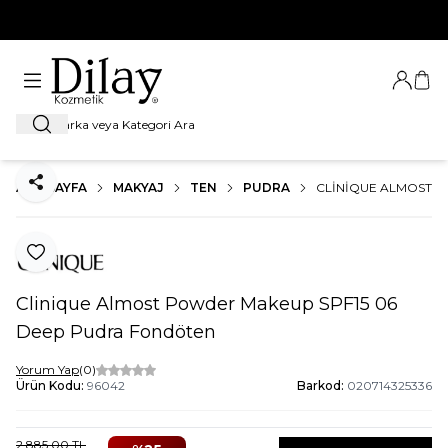
%100 Orijinal Ürün Garantisi
Giriş Ya
Sep
Ara
ANA SAYFA
MAKYAJ
TEN
PUDRA
CLINIQUE ALMOST 
Paylaş
Favoriye Ekle
Clinique Almost Powder Makeup SPF15 06
Deep Pudra Fondöten
Yorum Yap
(0)
Ürün Kodu:
96042
Barkod:
020714325336
2.885,00
TL