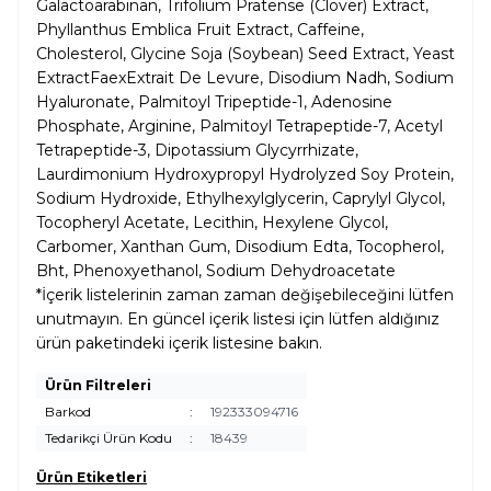
Galactoarabinan, Trifolium Pratense (Clover) Extract,
Phyllanthus Emblica Fruit Extract, Caffeine,
Cholesterol, Glycine Soja (Soybean) Seed Extract, Yeast
ExtractFaexExtrait De Levure, Disodium Nadh, Sodium
Hyaluronate, Palmitoyl Tripeptide-1, Adenosine
Phosphate, Arginine, Palmitoyl Tetrapeptide-7, Acetyl
Tetrapeptide-3, Dipotassium Glycyrrhizate,
Laurdimonium Hydroxypropyl Hydrolyzed Soy Protein,
Sodium Hydroxide, Ethylhexylglycerin, Caprylyl Glycol,
Tocopheryl Acetate, Lecithin, Hexylene Glycol,
Carbomer, Xanthan Gum, Disodium Edta, Tocopherol,
Bht, Phenoxyethanol, Sodium Dehydroacetate
*İçerik listelerinin zaman zaman değişebileceğini lütfen
unutmayın. En güncel içerik listesi için lütfen aldığınız
ürün paketindeki içerik listesine bakın.
Ürün Filtreleri
Barkod
:
192333094716
Tedarikçi Ürün Kodu
:
18439
Ürün Etiketleri