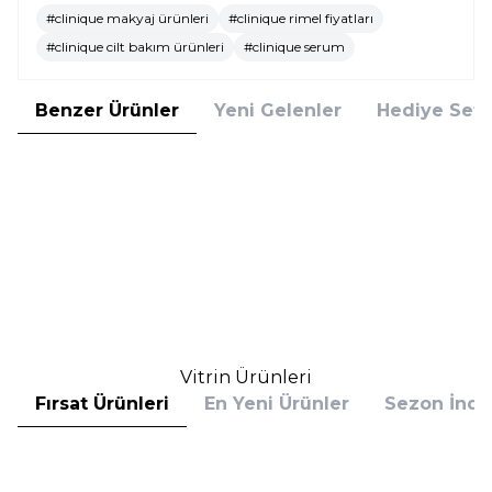
#clinique makyaj ürünleri
#clinique rimel fiyatları
#clinique cilt bakım ürünleri
#clinique serum
Benzer Ürünler
Yeni Gelenler
Hediye Setl
Clinique
Clinique
Clinique High Impact 01 Siyah
Clinique High Impact Black
Maskara
Honey Maskara
1.869,00
TL
2.335,00
TL
%
25
%
25
1.401,75
TL
1.751,25
TL
İndirim
İndirim
Sepete Ekle
Sepete Ekle
Vitrin Ürünleri
Fırsat Ürünleri
En Yeni Ürünler
Sezon İndir
Hugo Boss
Hugo Boss
Hugo Boss Bottled Absolu
Hugo Boss Bottled Absolu