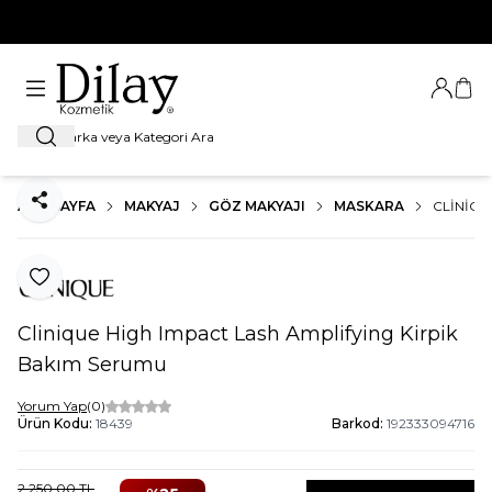
%100 Orijinal Ürün Garantisi
Giriş Ya
Sep
Ara
ANA SAYFA
MAKYAJ
GÖZ MAKYAJI
MASKARA
CLINIQU
Paylaş
Favoriye Ekle
Clinique High Impact Lash Amplifying Kirpik
Bakım Serumu
Yorum Yap
(0)
Ürün Kodu:
18439
Barkod:
192333094716
2.250,00
TL