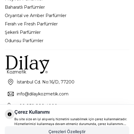
Baharatlı Parfümler
Oryantal ve Amber Parfümler
Ferah ve Fresh Parfümler
Şekerli Parfümler
Odunsu Parfümler
İstanbul Cd. No:16/D, 77200
info@dilaykozmetik.com
+90 850 888 4000
Çerez Kullanımı
Bu site size en iyi alışveriş hizmetini sunabilmek için çerez kullanmaktadır.
Hizmetlerimizi kullanmaya devam etmeniz durumunda, çerez kullanımını
kabul ettiğinizi varsayacağız. Çerezler hakkında daha fazla bilgi ve nasıl
Çerezleri Özelleştir
reddedeceğinizi öğrenmek için
tıklayınız