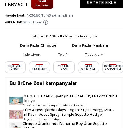
%
25
SEPETE EKLE
1.687,50
TL
İNDIRIM
Havale fiyatı:
1.636,88
TL
%
3
extra indirim
Para Puan:
28125 Puan
Tahmini
07.08.2026
tarihinde kargoda
Daha Fazla
Clinique
Daha Fazla
Maskara
Koleksiyon
Teklif
Fiyat Alarmı
HEDIYELI
HIZLI
YETKILI
%100
DISTRIBÜTÖR
ÜRÜN
TESLIMAT
BAYI
ORIJINAL
GARANTILI
Bu ürüne özel kampanyalar
10.000 TL Üzeri Alışverişinize Özel Dlays Bakım Ürünü
Hediye
Size özel hediyeniz sepetinizde sizi bekliyor.
Tüm Alışverişlerde
Dlays Elegant Style Energy Mist 2
ml Kadın Vücut Spreyi Sample
Sepette Hediye
Dlays 2 ml Sample Hediye
Clinique Ürünlerinde Deneme Boy Ürün Sepette