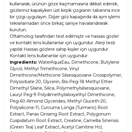
kullanarak, ürünün göze kaçmamasına dikkat ederek,
gözleriniz kapalıyken üst kirpik çizgisinin tabanına ince
bir çizgi uygulayın. Diğer göz kapağında da aynı işlemi
tekrarlamadan önce birkaç saniye havalandırarak
kurutun.
Oftalmolog tarafından test edilmiştir ve hassas gözler
ve kontakt lens kullananlar için uygundur. Alerji testi
yapıldı Hassas gözlere sahip kişiler için uygundur
Kontakt lens kullananlar için uygundur
Ingredients:
WaterAquaEau, Dimethicone, Butylene
Glycol, Methyl Trimethicone, Vinyl
Dimethicone/Methicone Silsesquioxane Crosspolymer,
Polysorbate 20, Glycerin, Bis-Peg-18 Methyl Ether
Dimethyl Silane, Silica, Polymethylsilsesquioxane,
Lauryl Peg-9 Polydimethylsiloxyethyl Dimethicone,
Peg-60 Almond Glycerides, Methyl Gluceth-20,
Polysilicone-11, Curcuma Longa (Turmeric) Root
Extract, Panax Ginseng Root Extract, Polygonum
Cuspidatum Root Extract, Creatine, Camellia Sinensis
(Green Tea) Leaf Extract, Acetyl Carnitine Hcl,