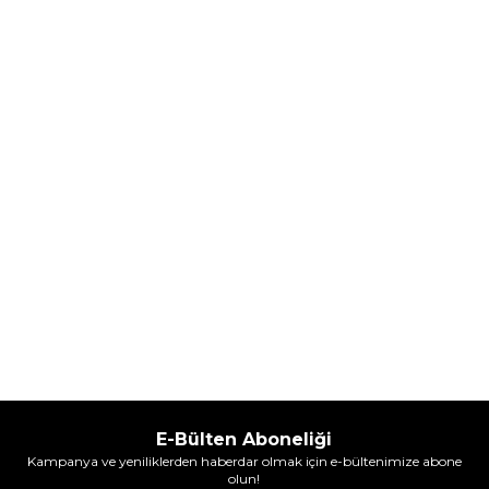
Parfum Intense 50 ml Erkek
Parfum Intense 100 ml Erkek
Parfüm
Parfüm
(1)
5.608,00
TL
7.098,00
TL
%
30
%
30
3.925,60
TL
4.968,60
TL
İndirim
İndirim
Sepete Ekle
Sepete Ekle
E-Bülten Aboneliği
Kampanya ve yeniliklerden haberdar olmak için e-bültenimize abone
olun!