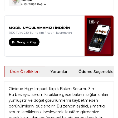
Hediye
ALIŞVERİŞE BAŞLA
MOBİL UYGULAMAMIZI İNDİRİN
7500 TL'ye 250 TL indirim fırsatını kaçırmayın
Google Play
Ürün Özellikleri
Yorumlar
Ödeme Seçenekleri
Clinique High Impact Kirpik Bakım Serumu 3 ml
Bu besleyici serum kirpiklere gece bakımı sağlar, onları
yumuşatır ve doğal görünümlerini kaybetmeden
görünümlerini güçlendirir. Bu zenginleştirici, şımartıcı
serum kirpiklerinizi besleyerek, kuaföre gitmenize
gerek kalmadan profesyonel bir his veren daha kalın,