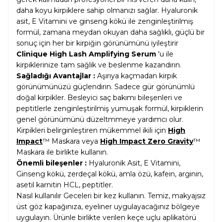
daha koyu kirpiklere sahip olmanızı sağlar. Hyaluronik
asit, E Vitamini ve ginseng kökü ile zenginleştirilmiş
formül, zamana meydan okuyan daha sağlıklı, güçlü bir
sonuç için her bir kirpiğin görünümünü iyileştirir
Clinique High Lash Amplifying Serum
'u ile
kirpiklerinize tam sağlık ve beslenme kazandırın.
Sağladığı Avantajlar :
Aşırıya kaçmadan kirpik
görünümünüzü güçlendirin. Sadece gür görünümlü
doğal kirpikler. Besleyici saç bakımı bileşenleri ve
peptitlerle zenginleştirilmiş yumuşak formül, kirpiklerin
genel görünümünü düzeltmmeye yardımcı olur.
Kirpikleri belirginleştiren mükemmel ikili için
High
Impact
™ Maskara veya
High Impact Zero Gravity
™
Maskara ile birlikte kullanın.
Önemli bileşenler :
Hyaluronik Asit, E Vitamini,
Ginseng kökü, zerdeçal kökü, amla özü, kafein, arginin,
asetil karnitin HCL, peptitler.
Nasıl kullanılır Geceleri bir kez kullanın. Temiz, makyajsız
üst göz kapağınıza, eyeliner uygulayacağınız bölgeye
uygulayın. Ürünle birlikte verilen keçe uçlu aplikatörü