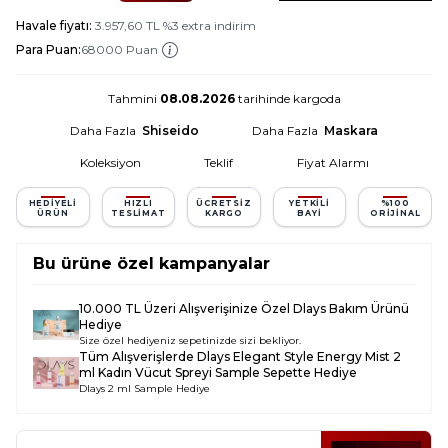
Havale fiyatı:
3.957,60
TL
%
3
extra indirim
Para Puan:
68000 Puan
Tahmini
08.08.2026
tarihinde kargoda
Daha Fazla
Shiseido
Daha Fazla
Maskara
Koleksiyon
Teklif
Fiyat Alarmı
HEDIYELI
HIZLI
ÜCRETSIZ
YETKILI
%100
ÜRÜN
TESLIMAT
KARGO
BAYI
ORIJINAL
Bu ürüne özel kampanyalar
10.000 TL Üzeri Alışverişinize Özel Dlays Bakım Ürünü
Hediye
Size özel hediyeniz sepetinizde sizi bekliyor.
Tüm Alışverişlerde
Dlays Elegant Style Energy Mist 2
ml Kadın Vücut Spreyi Sample
Sepette Hediye
Dlays 2 ml Sample Hediye