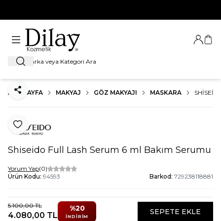
%100 Orijinal Ürün Garantisi
Giriş Ya
Sep
Ara
ANA SAYFA
MAKYAJ
GÖZ MAKYAJI
MASKARA
SHISEID
Paylaş
Favoriye Ekle
Shiseido Full Lash Serum 6 ml Bakım Serumu
Yorum Yap
(0)
Ürün Kodu:
94593
Barkod:
729238118881
5.100,00
TL
%
20
SEPETE EKLE
4.080,00
TL
İNDIRIM