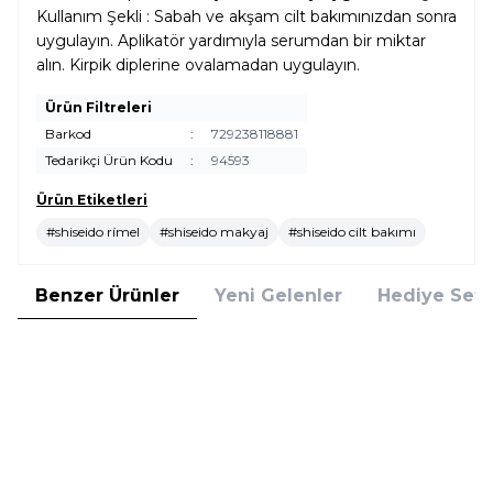
Kullanım Şekli : Sabah ve akşam cilt bakımınızdan sonra
uygulayın. Aplikatör yardımıyla serumdan bir miktar
alın. Kirpik diplerine ovalamadan uygulayın.
Ürün Filtreleri
Barkod
:
729238118881
Tedarikçi Ürün Kodu
:
94593
Ürün Etiketleri
#shiseido rímel
#shiseido makyaj
#shiseido cilt bakımı
Benzer Ürünler
Yeni Gelenler
Hediye Setl
Clinique
Clinique
Clinique High Impact 01 Siyah
Clinique High Impact Black
Maskara
Honey Maskara
1.869,00
TL
2.335,00
TL
%
25
%
25
1.401,75
TL
1.751,25
TL
İndirim
İndirim
Sepete Ekle
Sepete Ekle