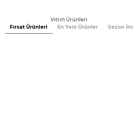
Vitrin Ürünleri
Fırsat Ürünleri
En Yeni Ürünler
Sezon İndir
Hugo Boss
Hugo Boss
Hugo Boss Bottled Absolu
Hugo Boss Bottled Absolu
Parfum Intense 50 ml Erkek
Parfum Intense 100 ml Erkek
Parfüm
Parfüm
(1)
5.608,00
TL
7.098,00
TL
%
30
%
30
3.925,60
TL
4.968,60
TL
İndirim
İndirim
Sepete Ekle
Sepete Ekle