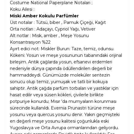
Costume National Paperplane Notaları ;
Koku Ailesi :
Miski Amber Kokulu Parfümler
Üst notalar : Tütsü, biber , Pamuk Çiçeği, Kağıt
Orta notları : Adaçayı, Cypriol Yağı, Vetiver
Alt notlar : Misk, amber , Meşe Yosunu
Konsantrasyon %22
Ayırt edici not: Miskler Burun: Taze, temiz, odunsu.
Kökeni: Yosun ve meşe yosununun tabanındaki orijinal
birleşim. Antik çağlarda yosun, efsanevi erdemleri
nedeniyle dünya çapında ödüllendirilen değerli bir
hammaddeydi. Günümüzde moleküler sentezin
sonucu olup temiz, yumuşak ve tatlı bir kokuya
sahiptir. Antik çağda parfüm torbaları ve yastıklar için
hasat edilir veya süsen kökleri, çivilerle birlikte
potpuriye konurdu; Mısır 'da mumyaların korunması
sürecinde kullanıldı. Evernia Prunastri türüne meşe
yosunu veya quercus yosunu denir. Yakın geçmişteki
en değerli meşe yosunu kalitesi çoğunlukla eski
Yugoslavya ve Orta Avrupa ormanlarından geliyordu.