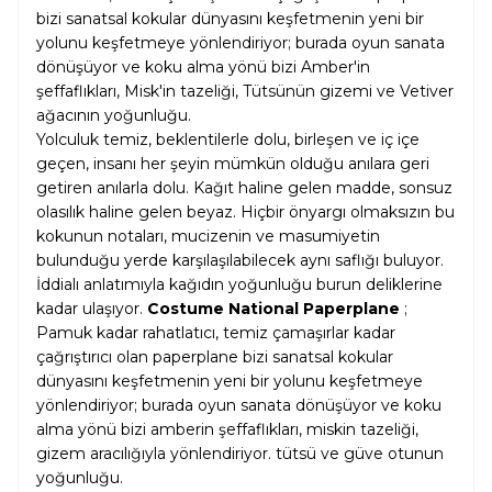
bizi sanatsal kokular dünyasını keşfetmenin yeni bir
yolunu keşfetmeye yönlendiriyor; burada oyun sanata
dönüşüyor ve koku alma yönü bizi Amber'in
şeffaflıkları, Misk'in tazeliği, Tütsünün gizemi ve Vetiver
ağacının yoğunluğu.
Yolculuk temiz, beklentilerle dolu, birleşen ve iç içe
geçen, insanı her şeyin mümkün olduğu anılara geri
getiren anılarla dolu. Kağıt haline gelen madde, sonsuz
olasılık haline gelen beyaz. Hiçbir önyargı olmaksızın bu
kokunun notaları, mucizenin ve masumiyetin
bulunduğu yerde karşılaşılabilecek aynı saflığı buluyor.
İddialı anlatımıyla kağıdın yoğunluğu burun deliklerine
kadar ulaşıyor.
Costume National Paperplane
;
Pamuk kadar rahatlatıcı, temiz çamaşırlar kadar
çağrıştırıcı olan paperplane bizi sanatsal kokular
dünyasını keşfetmenin yeni bir yolunu keşfetmeye
yönlendiriyor; burada oyun sanata dönüşüyor ve koku
alma yönü bizi amberin şeffaflıkları, miskin tazeliği,
gizem aracılığıyla yönlendiriyor. tütsü ve güve otunun
yoğunluğu.