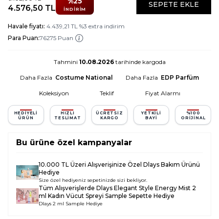
%
25
SEPETE EKLE
4.576,50
TL
İNDIRIM
Havale fiyatı:
4.439,21
TL
%
3
extra indirim
Para Puan:
76275 Puan
Tahmini
10.08.2026
tarihinde kargoda
Daha Fazla
Costume National
Daha Fazla
EDP Parfüm
Koleksiyon
Teklif
Fiyat Alarmı
HEDIYELI
HIZLI
ÜCRETSIZ
YETKILI
%100
ÜRÜN
TESLIMAT
KARGO
BAYI
ORIJINAL
Bu ürüne özel kampanyalar
10.000 TL Üzeri Alışverişinize Özel Dlays Bakım Ürünü
Hediye
Size özel hediyeniz sepetinizde sizi bekliyor.
Tüm Alışverişlerde
Dlays Elegant Style Energy Mist 2
ml Kadın Vücut Spreyi Sample
Sepette Hediye
Dlays 2 ml Sample Hediye