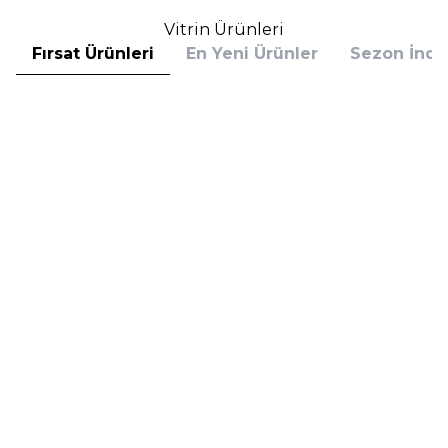
Vitrin Ürünleri
Fırsat Ürünleri
En Yeni Ürünler
Sezon İndir
Hugo Boss
Hugo Boss
Hugo Boss Bottled Absolu
Hugo Boss Bottled Absolu
Parfum Intense 50 ml Erkek
Parfum Intense 100 ml Erkek
Parfüm
Parfüm
(1)
5.608,00
TL
7.098,00
TL
%
30
%
30
3.925,60
TL
4.968,60
TL
İndirim
İndirim
Sepete Ekle
Sepete Ekle