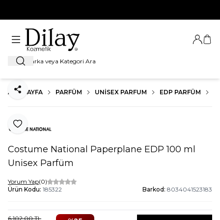
%100 Orijinal Ürün Garantisi
Giriş Ya
Sep
Ara
ANA SAYFA
PARFÜM
UNISEX PARFUM
EDP PARFÜM
C
Paylaş
Favoriye Ekle
Costume National Paperplane EDP 100 ml
Unisex Parfüm
Yorum Yap
(0)
Ürün Kodu:
185322
Barkod:
8034041523183
6.102,00
TL