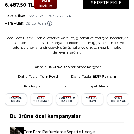
%
25
SEPETE EKLE
6.487,50
TL
İNDIRIM
Havale fiyatı:
6.292,88
TL
%
3
extra indirim
Para Puan:
108125 Puan
Tom Ford Black Orchid Reserve Parfum, gizemli ve etkileyici notalarıyla
lüksü teninizde hissettirir. Siyah orkidenin derinliği, sıcak amber ve
odunsu akorlarla birleşerek güçlü, kalıcı ve unutulmaz bir koku
deneyimi sağlar.
Tahmini
10.08.2026
tarihinde kargoda
Daha Fazla
Tom Ford
Daha Fazla
EDP Parfüm
Koleksiyon
Teklif
Fiyat Alarmı
HEDIYELI
HIZLI
ÜCRETSIZ
YETKILI
%100
ÜRÜN
TESLIMAT
KARGO
BAYI
ORIJINAL
Bu ürüne özel kampanyalar
Tom Ford Parfümlerde Sepette Hediye