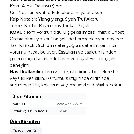
Koku Ailesi: Odunsu Şipre
Üst Notalar: Siyah orkide akoru, hayalet akoru
Kalp Notaları: Ylang-ylang, Siyah Trüf Akoru
Temel Notlar: Kavrulmuş Tonka, Paçuli
KOKU
: Tom Ford’un ödüllü çiçeksi imzası, mistik Ghost
Orchid akoruyla zarif bir şekilde harmanlanıyor; böylece
ikonik Black Orchid’in daha yoğun, daha ihtişamlı bir
yorumu hayat buluyor. Eşsizliğin ve asaletin izinden
gidenler için tasarlandı: Derin ve büyüleyici bir çiçek
deneyimi.
Nasıl kullanılır :
Temiz cilde, istediğiniz bölgelere bir
veya iki kez sıkın. Parfümü sıktığınızda cildinizde
sürtmeyin. Bu, kokunun yayılma şeklini değiştirecektir..
Ürün Filtreleri
Barkod
:
888066172059
Tedarikçi Ürün Kodu
:
185485
Ürün Etiketleri
#paçuli parfüm