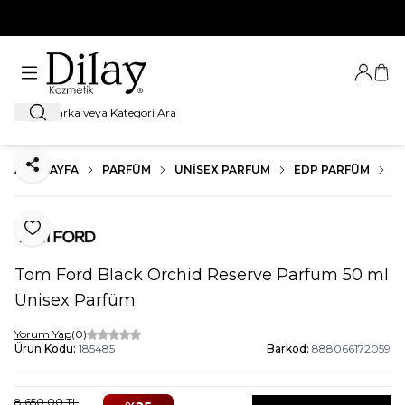
%100 Orijinal Ürün Garantisi
Giriş Ya
Sep
Ara
ANA SAYFA
PARFÜM
UNISEX PARFUM
EDP PARFÜM
T
Paylaş
Favoriye Ekle
Tom Ford Black Orchid Reserve Parfum 50 ml
Unisex Parfüm
Yorum Yap
(0)
Ürün Kodu:
185485
Barkod:
888066172059
8.650,00
TL