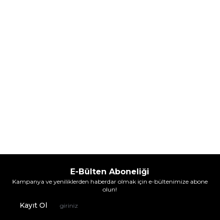
5.608,00
TL
7.098,00
TL
%
30
%
30
3.925,60
TL
4.968,60
TL
İndirim
İndirim
Sepete Ekle
Sepete Ekle
E-Bülten Aboneliği
Kampanya ve yeniliklerden haberdar olmak için e-bültenimize abone
olun!
Kayıt Ol