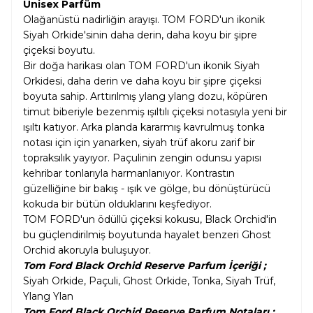
Unisex Parfüm
Olağanüstü nadirliğin arayışı. TOM FORD'un ikonik
Siyah Orkide'sinin daha derin, daha koyu bir şipre
çiçeksi boyutu.
Bir doğa harikası olan TOM FORD'un ikonik Siyah
Orkidesi, daha derin ve daha koyu bir şipre çiçeksi
boyuta sahip. Arttırılmış ylang ylang dozu, köpüren
timut biberiyle bezenmiş ışıltılı çiçeksi notasıyla yeni bir
ışıltı katıyor. Arka planda kararmış kavrulmuş tonka
notası için için yanarken, siyah trüf akoru zarif bir
topraksılık yayıyor. Paçulinin zengin odunsu yapısı
kehribar tonlarıyla harmanlanıyor. Kontrastın
güzelliğine bir bakış - ışık ve gölge, bu dönüştürücü
kokuda bir bütün olduklarını keşfediyor.
TOM FORD'un ödüllü çiçeksi kokusu, Black Orchid'in
bu güçlendirilmiş boyutunda hayalet benzeri Ghost
Orchid akoruyla buluşuyor.
Tom Ford Black Orchid Reserve Parfum İçeriği ;
Siyah Orkide, Paçuli, Ghost Orkide, Tonka, Siyah Trüf,
Ylang Ylan
Tom Ford Black Orchid Reserve Parfum Notaları ;