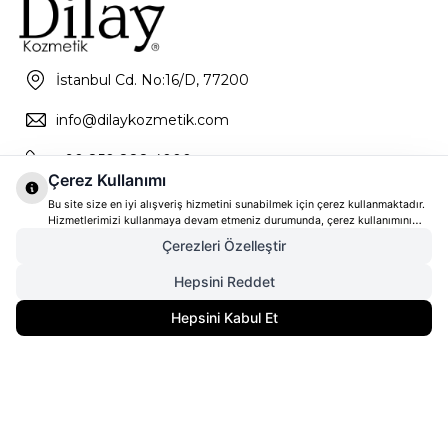
İstanbul Cd. No:16/D, 77200
info@dilaykozmetik.com
+90 850 888 4000
Çerez Kullanımı
Bu site size en iyi alışveriş hizmetini sunabilmek için çerez kullanmaktadır.
Hizmetlerimizi kullanmaya devam etmeniz durumunda, çerez kullanımını
kabul ettiğinizi varsayacağız. Çerezler hakkında daha fazla bilgi ve nasıl
Çerezleri Özelleştir
reddedeceğinizi öğrenmek için
tıklayınız
Hepsini Reddet
10.160,00
TL
SEPETE EKLE
Hepsini Kabul Et
7.620,00
TL