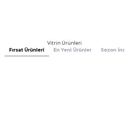
(1)
10.160,00
TL
10.160,00
TL
%
25
%
25
7.620,00
TL
7.620,00
TL
İndirim
İndirim
Sepete Ekle
Sepete Ekle
Vitrin Ürünleri
Fırsat Ürünleri
En Yeni Ürünler
Sezon İndir
Hugo Boss
Hugo Boss
Hugo Boss Bottled Absolu
Hugo Boss Bottled Absolu
Parfum Intense 50 ml Erkek
Parfum Intense 100 ml Erkek
Parfüm
Parfüm
(1)
5.608,00
TL
7.098,00
TL
%
30
%
30
3.925,60
TL
4.968,60
TL
İndirim
İndirim
Sepete Ekle
Sepete Ekle