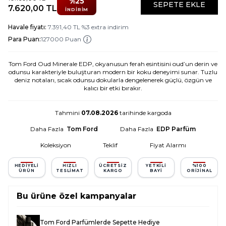
%
25
SEPETE EKLE
7.620,00
TL
İNDIRIM
Havale fiyatı:
7.391,40
TL
%
3
extra indirim
Para Puan:
127000 Puan
Tom Ford Oud Minerale EDP, okyanusun ferah esintisini oud’un derin ve
odunsu karakteriyle buluşturan modern bir koku deneyimi sunar. Tuzlu
deniz notaları, sıcak odunsu dokularla dengelenerek güçlü, özgün ve
kalıcı bir etki bırakır.
Tahmini
07.08.2026
tarihinde kargoda
Daha Fazla
Tom Ford
Daha Fazla
EDP Parfüm
Koleksiyon
Teklif
Fiyat Alarmı
HEDIYELI
HIZLI
ÜCRETSIZ
YETKILI
%100
ÜRÜN
TESLIMAT
KARGO
BAYI
ORIJINAL
Bu ürüne özel kampanyalar
Tom Ford Parfümlerde Sepette Hediye