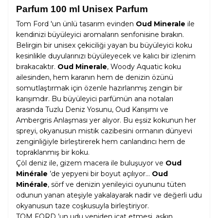
Parfum 100 ml Unisex Parfum
Tom Ford 'un ünlü tasarım evinden
Oud Minerale
ile
kendinizi büyüleyici aromaların senfonisine bırakın.
Belirgin bir unisex çekiciliği yayan bu büyüleyici koku
kesinlikle duyularınızı büyüleyecek ve kalıcı bir izlenim
bırakacaktır.
Oud Minerale
, Woody Aquatic koku
ailesinden, hem karanın hem de denizin özünü
somutlaştırmak için özenle hazırlanmış zengin bir
karışımdır. Bu büyüleyici parfümün ana notaları
arasında Tuzlu Deniz Yosunu, Oud Karışımı ve
Ambergris Anlaşması yer alıyor. Bu eşsiz kokunun her
spreyi, okyanusun mistik cazibesini ormanın dünyevi
zenginliğiyle birleştirerek hem canlandırıcı hem de
topraklanmış bir koku.
Çöl deniz ile, gizem macera ile buluşuyor ve
Oud
Minérale
’de yepyeni bir boyut açılıyor...
Oud
Minérale
, sörf ve denizin yenileyici oyununu tüten
odunun yanan ateşiyle yakalayarak nadir ve değerli udu
okyanusun taze coşkusuyla birleştiriyor.
TOM FORD ’un udu yeniden icat etmesi, aşkın