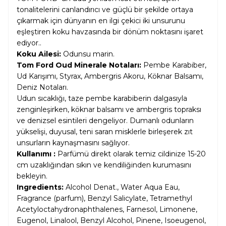
tonalitelerini canlandırıcı ve güçlü bir şekilde ortaya
çıkarmak için dünyanın en ilgi çekici iki unsurunu
eşleştiren koku havzasında bir dönüm noktasını işaret
ediyor..
Koku Ailesi:
Odunsu marin.
Tom Ford Oud Minerale Notaları:
Pembe Karabiber,
Ud Karışımı, Styrax, Ambergris Akoru, Köknar Balsamı,
Deniz Notaları.
Udun sıcaklığı, taze pembe karabiberin dalgasıyla
zenginleşirken, köknar balsamı ve ambergris topraksı
ve denizsel esintileri dengeliyor. Dumanlı odunların
yükselişi, duyusal, teni saran misklerle birleşerek zıt
unsurların kaynaşmasını sağlıyor.
Kullanımı :
Parfümü direkt olarak temiz cildinize 15-20
cm uzaklığından sıkın ve kendiliğinden kurumasını
bekleyin.
Ingredients:
Alcohol Denat., Water Aqua Eau,
Fragrance (parfum), Benzyl Salicylate, Tetramethyl
Acetyloctahydronaphthalenes, Farnesol, Limonene,
Eugenol, Linalool, Benzyl Alcohol, Pinene, Isoeugenol,