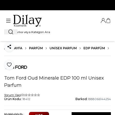
%100 Orijinal Ürün Garantisi
Giriş Ya
Sep
Ara
ANA SAYFA
PARFÜM
UNISEX PARFUM
EDP PARFÜM
T
Paylaş
Favoriye Ekle
Tom Ford Oud Minerale EDP 100 ml Unisex
Parfum
Yorum Yap
(0)
Ürün Kodu:
18412
Barkod:
888066144254
10.160,00
TL