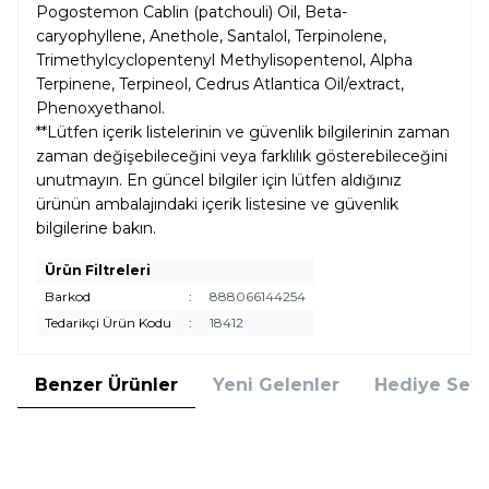
Pogostemon Cablin (patchouli) Oil, Beta-
caryophyllene, Anethole, Santalol, Terpinolene,
Trimethylcyclopentenyl Methylisopentenol, Alpha
Terpinene, Terpineol, Cedrus Atlantica Oil/extract,
Phenoxyethanol.
**Lütfen içerik listelerinin ve güvenlik bilgilerinin zaman
zaman değişebileceğini veya farklılık gösterebileceğini
unutmayın. En güncel bilgiler için lütfen aldığınız
ürünün ambalajındaki içerik listesine ve güvenlik
bilgilerine bakın.
Ürün Filtreleri
Barkod
:
888066144254
Tedarikçi Ürün Kodu
:
18412
Benzer Ürünler
Yeni Gelenler
Hediye Setl
Tom Ford
Tom Ford
Yeni
Tom Ford Black Orchid EDP 100
Tom Ford Signature Soleil Neige
ml Unisex Parfüm
EDP 100 ML Unisex Parfum