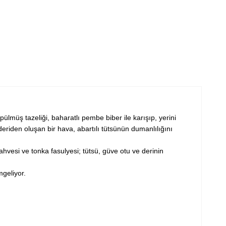
lmüş tazeliği, baharatlı pembe biber ile karışıp, yerini
 deriden oluşan bir hava, abartılı tütsünün dumanlılığını
kahvesi ve tonka fasulyesi; tütsü, güve otu ve derinin
imgeliyor.