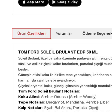
App Store
Google Play
Ürün Özellikleri
Yorumlar
Ödeme Seçenekl
TOM FORD SOLEİL BRULANT EDP 50 ML
Soleil Brulant, özel bir vaha üzerinde parlayan altın rengi 
süslü ve asil bir çiçek kalbe bırakırken, portakal çiçeği mut
besler.
Güneşin etkisi koku ile birlikte tene yansıdıkça, kehribarın s
harmanıyla canlı bir etki uyandırıyor.
Çiçeksi oryantal koku, güneş ışıltısının yansıtıldığı mandali
Tom Ford Soleil Brulant Notaları
:
Koku Ailesi
: Amber Odunsu (Amber Woody)
Tepe Notaları
: Bergamot, Mandalina, Pembe Biber
Kalp Notaları
: Siyah Bal Akoru, Portakal Çiçeği