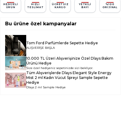
HEDIYELI
HIZLI
ÜCRETSIZ
YETKILI
%100
ÜRÜN
TESLIMAT
KARGO
BAYI
ORIJINAL
Bu ürüne özel kampanyalar
Tom Ford Parfümlerde Sepette Hediye
ALIŞVERİŞE BAŞLA
10.000 TL Üzeri Alışverişinize Özel Dlays Bakım
Ürünü Hediye
Size özel hediyeniz sepetinizde sizi bekliyor.
Tüm Alışverişlerde
Dlays Elegant Style Energy
Mist 2 ml Kadın Vücut Spreyi Sample
Sepette
Hediye
Dlays 2 ml Sample Hediye