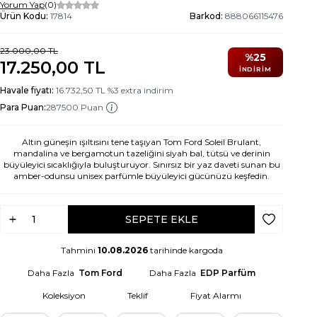
Yorum Yap
(0)
Ürün Kodu:
17814
Barkod:
888066115476
23.000,00
TL
%
25
17.250,00
TL
İNDIRIM
Havale fiyatı:
16.732,50
TL
%
3
extra indirim
Para Puan:
287500 Puan
Altın güneşin ışıltısını tene taşıyan Tom Ford Soleil Brulant,
mandalina ve bergamotun tazeliğini siyah bal, tütsü ve derinin
büyüleyici sıcaklığıyla buluşturuyor. Sınırsız bir yaz daveti sunan bu
amber-odunsu unisex parfümle büyüleyici gücünüzü keşfedin.
SEPETE EKLE
Favoriye Ek
Tahmini
10.08.2026
tarihinde kargoda
Daha Fazla
Tom Ford
Daha Fazla
EDP Parfüm
Koleksiyon
Teklif
Fiyat Alarmı