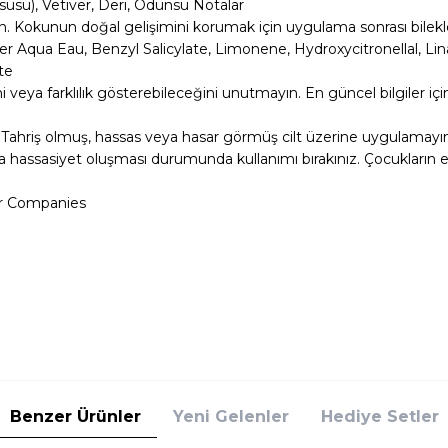
üsü), Vetiver, Deri, Odunsu Notalar
yın. Kokunun doğal gelişimini korumak için uygulama sonrası bilekle
r Aqua Eau, Benzyl Salicylate, Limonene, Hydroxycitronellal, Linalo
te
veya farklılık gösterebileceğini unutmayın. En güncel bilgiler için
dir. Tahriş olmuş, hassas veya hasar görmüş cilt üzerine uygulamayı
ya hassasiyet oluşması durumunda kullanımı bırakınız. Çocukların
er Companies
Benzer Ürünler
Yeni Gelenler
Hediye Setler