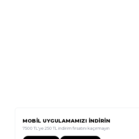
MOBİL UYGULAMAMIZI İNDİRİN
7500 TL'ye 250 TL indirim fırsatını kaçırmayın