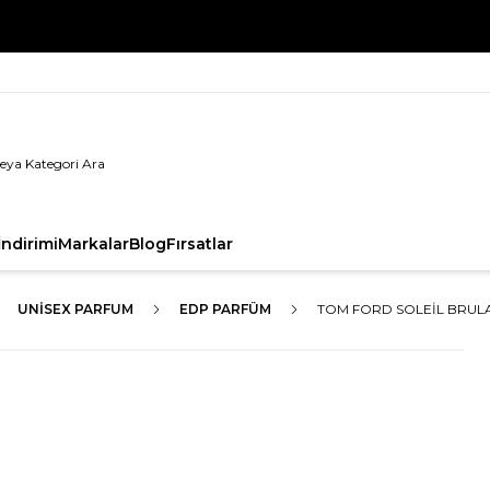
%100 Orijinal Ürün Garantisi
ndirimi
Markalar
Blog
Fırsatlar
UNISEX PARFUM
EDP PARFÜM
TOM FORD SOLEIL BRULA