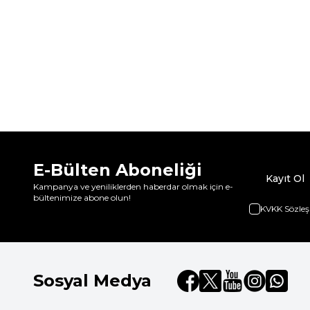
E-Bülten Aboneliği
Kayıt Ol
Kampanya ve yeniliklerden haberdar olmak için e-
bültenimize abone olun!
KVKK Sözleş
Sosyal Medya