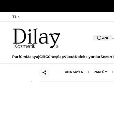
TL
Ara
Parfüm
Makyaj
Cilt
Güneş
Saç
Vücut
Koleksiyonlar
Sezon İ
ANA SAYFA
PARFÜM
Paylaş