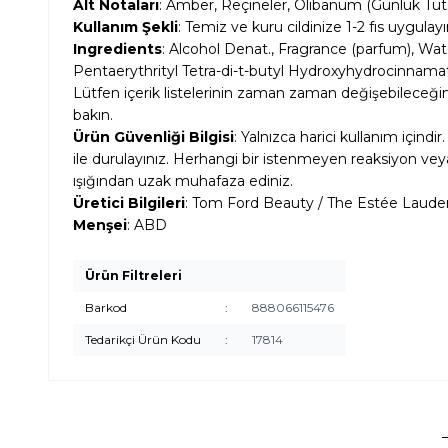
Alt Notaları
: Amber, Reçineler, Olibanum (Günlük Tüts
Kullanım Şekli
: Temiz ve kuru cildinize 1-2 fıs uygula
Ingredients
: Alcohol Denat., Fragrance (parfum), Wate
Pentaerythrityl Tetra-di-t-butyl Hydroxyhydrocinnama
Lütfen içerik listelerinin zaman zaman değişebileceğini 
bakın.
Ürün Güvenliği Bilgisi
: Yalnızca harici kullanım için
ile durulayınız. Herhangi bir istenmeyen reaksiyon ve
ışığından uzak muhafaza ediniz.
Üretici Bilgileri
: Tom Ford Beauty / The Estée Laud
Menşei
: ABD
Ürün Filtreleri
Barkod
:
888066115476
Tedarikçi Ürün Kodu
:
17814