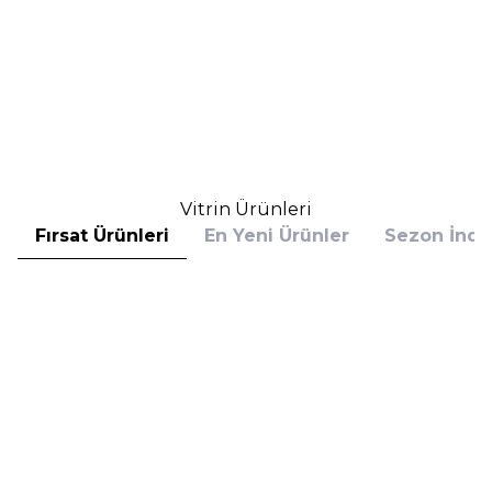
Rochas
Versace
Rochas Girl EDT 60 ml Kadın
Versace Bright Crystal EDT 90
Parfüm
ml Kadın Parfüm Hediye Seti
3.010,00
TL
9.717,76
TL
%
25
%
25
2.257,50
TL
7.288,32
TL
İndirim
İndirim
Sepete Ekle
Sepete Ekle
Vitrin Ürünleri
Fırsat Ürünleri
En Yeni Ürünler
Sezon İndir
Hugo Boss
Hugo Boss
Hugo Boss Bottled Absolu
Hugo Boss Bottled Absolu
Parfum Intense 50 ml Erkek
Parfum Intense 100 ml Erkek
Parfüm
Parfüm
(1)
5.608,00
TL
7.098,00
TL
%
30
%
30
3.925,60
TL
4.968,60
TL
İndirim
İndirim
Sepete Ekle
Sepete Ekle