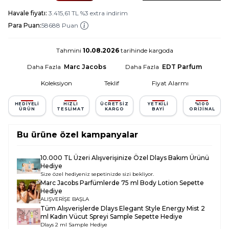
Havale fiyatı:
3.415,61
TL
%
3
extra indirim
Para Puan:
58688 Puan
Tahmini
10.08.2026
tarihinde kargoda
Daha Fazla
Marc Jacobs
Daha Fazla
EDT Parfum
Koleksiyon
Teklif
Fiyat Alarmı
HEDIYELI
HIZLI
ÜCRETSIZ
YETKILI
%100
ÜRÜN
TESLIMAT
KARGO
BAYI
ORIJINAL
Bu ürüne özel kampanyalar
10.000 TL Üzeri Alışverişinize Özel Dlays Bakım Ürünü
Hediye
Size özel hediyeniz sepetinizde sizi bekliyor.
Marc Jacobs Parfümlerde 75 ml Body Lotion Sepette
Hediye
ALIŞVERİŞE BAŞLA
Tüm Alışverişlerde
Dlays Elegant Style Energy Mist 2
ml Kadın Vücut Spreyi Sample
Sepette Hediye
Dlays 2 ml Sample Hediye