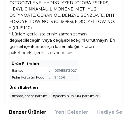
OCTOCRYLENE, HYDROLYZED JOJOBA ESTERS,
HEXYL CINNAMAL, LIMONENE, METHYL 2-
OCTYNOATE, GERANIOL, BENZYL BENZOATE, BHT,
FD&C YELLOW NO. 6 (CI 15985), FD&C YELLOW NO.
5 (CI 19140).
* Lütfen içerik listelerinin zaman zaman
değişebileceğini veya değişebileceğini unutmayın. En
güncel içerik listesi için lütfen aldığınız ürün
paketindeki içerik listesine bakın.
Ürün Filtreleri
Barkod
:
031655513027
Tedarikçi Ürün Kodu
:
94286
Ürün Etiketleri
#marc jacobs parfüm
#yasemin kokulu parfümler
Benzer Ürünler
Yeni Gelenler
Hediye Setl