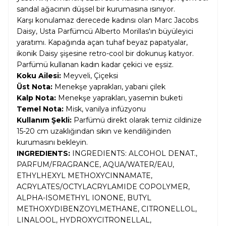
sandal ağacının düşsel bir kurumasına ısınıyor.
Karşı konulamaz derecede kadınsı olan Marc Jacobs
Daisy, Usta Parfümcü Alberto Morillas'ın büyüleyici
yaratımı. Kapağında açan tuhaf beyaz papatyalar,
ikonik Daisy şişesine retro-cool bir dokunuş katıyor.
Parfümü kullanan kadın kadar çekici ve eşsiz.
Koku Ailesi:
Meyveli, Çiçeksi
Üst Nota:
Menekşe yaprakları, yabani çilek
Kalp Nota:
Menekşe yaprakları, yasemin buketi
Temel Nota:
Misk, vanilya infüzyonu
Kullanım Şekli:
Parfümü direkt olarak temiz cildinize
15-20 cm uzaklığından sıkın ve kendiliğinden
kurumasını bekleyin.
INGREDIENTS:
INGREDIENTS: ALCOHOL DENAT.,
PARFUM/FRAGRANCE, AQUA/WATER/EAU,
ETHYLHEXYL METHOXYCINNAMATE,
ACRYLATES/OCTYLACRYLAMIDE COPOLYMER,
ALPHA-ISOMETHYL IONONE, BUTYL
METHOXYDIBENZOYLMETHANE, CITRONELLOL,
LINALOOL, HYDROXYCITRONELLAL,