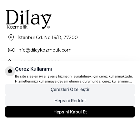
İstanbul Cd. No:16/D, 77200
info@dilaykozmetik.com
+90 850 888 4000
Çerez Kullanımı
Bu site size en iyi alışveriş hizmetini sunabilmek için çerez kullanmaktadır.
Hizmetlerimizi kullanmaya devam etmeniz durumunda, çerez kullanımını
kabul ettiğinizi varsayacağız. Çerezler hakkında daha fazla bilgi ve nasıl
Çerezleri Özelleştir
reddedeceğinizi öğrenmek için
tıklayınız
Hepsini Reddet
4.695,00
TL
SEPETE EKLE
Hepsini Kabul Et
3.521,25
TL