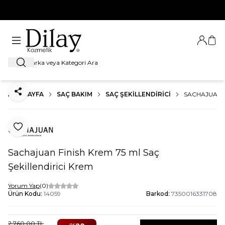
%100 Orijinal Ürün Garantisi
Giriş Ya
Sep
Ara
ANA SAYFA
SAÇ BAKIM
SAÇ ŞEKILLENDIRICI
SACHAJUAN F
Paylaş
Favoriye Ekle
Sachajuan Finish Krem 75 ml Saç
Şekillendirici Krem
Yorum Yap
(0)
Ürün Kodu:
14059
Barkod:
7350016331708
2.760,00
TL