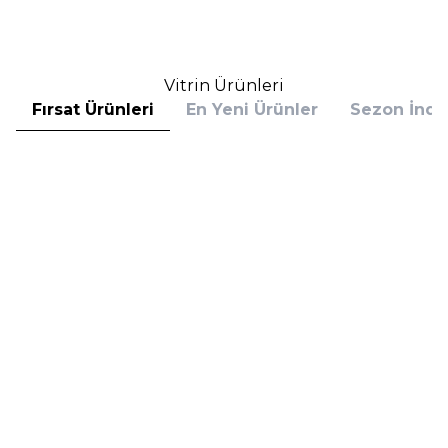
Sepete Ekle
Sepete Ekle
Vitrin Ürünleri
Fırsat Ürünleri
En Yeni Ürünler
Sezon İndir
Hugo Boss
Hugo Boss
Hugo Boss Bottled Absolu
Hugo Boss Bottled Absolu
Parfum Intense 50 ml Erkek
Parfum Intense 100 ml Erkek
Parfüm
Parfüm
(1)
5.608,00
TL
7.098,00
TL
%
30
%
30
3.925,60
TL
4.968,60
TL
İndirim
İndirim
Sepete Ekle
Sepete Ekle