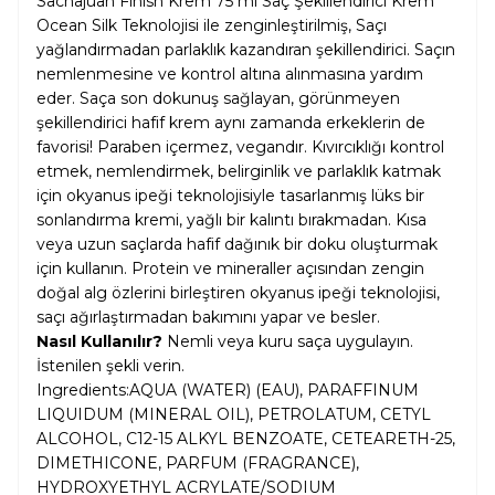
Sachajuan Finish Krem 75 ml Saç Şekillendirici Krem
Ocean Silk Teknolojisi ile zenginleştirilmiş, Saçı
yağlandırmadan parlaklık kazandıran şekillendirici. Saçın
nemlenmesine ve kontrol altına alınmasına yardım
eder. Saça son dokunuş sağlayan, görünmeyen
şekillendirici hafif krem aynı zamanda erkeklerin de
favorisi! Paraben içermez, vegandır. Kıvırcıklığı kontrol
etmek, nemlendirmek, belirginlik ve parlaklık katmak
için okyanus ipeği teknolojisiyle tasarlanmış lüks bir
sonlandırma kremi, yağlı bir kalıntı bırakmadan. Kısa
veya uzun saçlarda hafif dağınık bir doku oluşturmak
için kullanın. Protein ve mineraller açısından zengin
doğal alg özlerini birleştiren okyanus ipeği teknolojisi,
saçı ağırlaştırmadan bakımını yapar ve besler.
Nasıl Kullanılır?
Nemli veya kuru saça uygulayın.
İstenilen şekli verin.
Ingredients:AQUA (WATER) (EAU), PARAFFINUM
LIQUIDUM (MINERAL OIL), PETROLATUM, CETYL
ALCOHOL, C12-15 ALKYL BENZOATE, CETEARETH-25,
DIMETHICONE, PARFUM (FRAGRANCE),
HYDROXYETHYL ACRYLATE/SODIUM