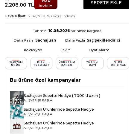
%
20
SEPETE EKLE
2.208,00
TL
İNDIRIM
Havale fiyatı:
2.141,76
TL
%
3
extra indirim
Tahmini
10.08.2026
tarihinde kargoda
Daha Fazla
Sachajuan
Daha Fazla
Saç Şekillendirici
Koleksiyon
Teklif
Fiyat Alarmı
HEDIYELI
HIZLI
ÜCRETSIZ
YETKILI
%100
ÜRÜN
TESLIMAT
KARGO
BAYI
ORIJINAL
Bu ürüne özel kampanyalar
Sachajuan Sepette Hediye ( 7000 tl üzeri )
ALIŞVERİŞE BAŞLA
Sachajuan Ürünlerinde Sepette Hediye
ALIŞVERİŞE BAŞLA
Sachajuan Ürünlerinde Sepette Hediye
ALIŞVERİŞE BAŞLA