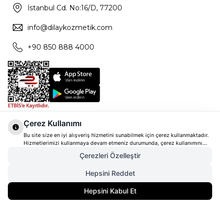
İstanbul Cd. No:16/D, 77200
info@dilaykozmetik.com
+90 850 888 4000
Çerez Kullanımı
Bu site size en iyi alışveriş hizmetini sunabilmek için çerez kullanmaktadır.
Hizmetlerimizi kullanmaya devam etmeniz durumunda, çerez kullanımını
kabul ettiğinizi varsayacağız. Çerezler hakkında daha fazla bilgi ve nasıl
Çerezleri Özelleştir
reddedeceğinizi öğrenmek için
tıklayınız
Hepsini Reddet
2.760,00
TL
SEPETE EKLE
Hepsini Kabul Et
2.208,00
TL