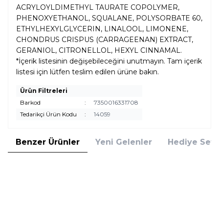
ACRYLOYLDIMETHYL TAURATE COPOLYMER,
PHENOXYETHANOL, SQUALANE, POLYSORBATE 60,
ETHYLHEXYLGLYCERIN, LINALOOL, LIMONENE,
CHONDRUS CRISPUS (CARRAGEENAN) EXTRACT,
GERANIOL, CITRONELLOL, HEXYL CINNAMAL.
*İçerik listesinin değişebileceğini unutmayın. Tam içerik
listesi için lütfen teslim edilen ürüne bakın.
Ürün Filtreleri
Barkod
:
7350016331708
Tedarikçi Ürün Kodu
:
14059
Benzer Ürünler
Yeni Gelenler
Hediye Setl
Sachajuan
Sachajuan
Sachajuan Ocean Mist Volume
Sachajuan Scalp Brush Saç Masaj
Hair Mousse 150 ml Saç Köpüğü
Fırçası
3.780,00
TL
1.646,00
TL
%
20
%
20
3.024,00
TL
1.316,80
TL
İndirim
İndirim