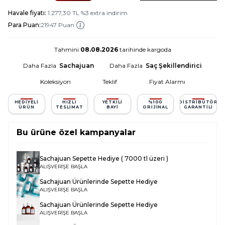
Havale fiyatı:
1.277,30
TL
%
3
extra indirim
Para Puan:
21947 Puan
Tahmini
08.08.2026
tarihinde kargoda
Daha Fazla
Sachajuan
Daha Fazla
Saç Şekillendirici
Koleksiyon
Teklif
Fiyat Alarmı
HEDIYELI
HIZLI
YETKILI
%100
DISTRIBÜTÖR
ÜRÜN
TESLIMAT
BAYI
ORIJINAL
GARANTILI
Bu ürüne özel kampanyalar
Sachajuan Sepette Hediye ( 7000 tl üzeri )
ALIŞVERİŞE BAŞLA
Sachajuan Ürünlerinde Sepette Hediye
ALIŞVERİŞE BAŞLA
Sachajuan Ürünlerinde Sepette Hediye
ALIŞVERİŞE BAŞLA