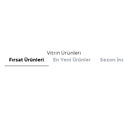
Sachajuan Ocean Mist Volume
Sachajuan Thermal Protection
Hair Mousse 150 ml Saç Köpüğü
200 ml Saç Spreyi
3.780,00
TL
3.100,00
TL
%
20
%
20
3.024,00
TL
2.480,00
TL
İndirim
İndirim
Sepete Ekle
Sepete Ekle
Vitrin Ürünleri
Fırsat Ürünleri
En Yeni Ürünler
Sezon İndir
Hugo Boss
Hugo Boss
Hugo Boss Bottled Absolu
Hugo Boss Bottled Absolu
Parfum Intense 50 ml Erkek
Parfum Intense 100 ml Erkek
Parfüm
Parfüm
(1)
5.608,00
TL
7.098,00
TL
%
30
%
30
3.925,60
TL
4.968,60
TL
İndirim
İndirim
Sepete Ekle
Sepete Ekle