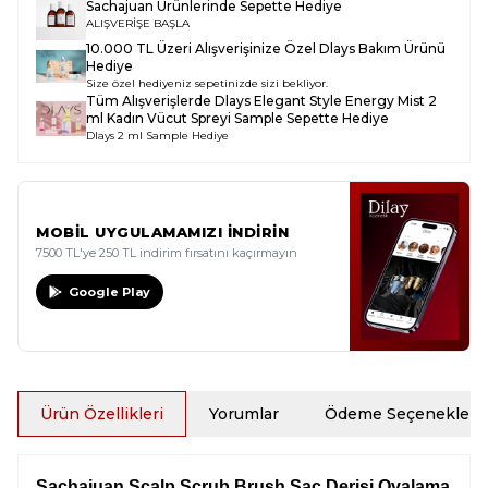
Sachajuan Ürünlerinde Sepette Hediye
ALIŞVERİŞE BAŞLA
10.000 TL Üzeri Alışverişinize Özel Dlays Bakım Ürünü
Hediye
Size özel hediyeniz sepetinizde sizi bekliyor.
Tüm Alışverişlerde
Dlays Elegant Style Energy Mist 2
ml Kadın Vücut Spreyi Sample
Sepette Hediye
Dlays 2 ml Sample Hediye
MOBİL UYGULAMAMIZI İNDİRİN
7500 TL'ye 250 TL indirim fırsatını kaçırmayın
Google Play
Ürün Özellikleri
Yorumlar
Ödeme Seçenekleri
Sachajuan Scalp Scrub Brush Saç Derisi Ovalama