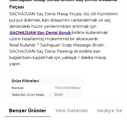
Fırçası
SACHAJUAN Saç Derisi Masaj Fırçası, ölü cilt hücrelerini
pul pul dökmek, kan dolaşımını canlandırmak ve saç
derisindeki hücre yenilenmesini artırmak için
SACHAJUAN Saç Derisi Scrub
birlikte kullanılmak
üzere tasarlanmış mükemmel bir aksesuardır.
Nasıl Kullanılır ? Sachajuan Scalp Massage Brush ,
SACHAJUAN Saç Derisi Peelingi ile birlikte kan
bağlantısını başlatmak için yaklaşık 1 dakika masaj
yapın.
Ürün Filtreleri
Barkod
:
7350016338660
Tedarikçi Ürün Kodu
:
18381
Benzer Ürünler
Yeni Gelenler
Hediye Setl
Sachajuan
Sachajuan