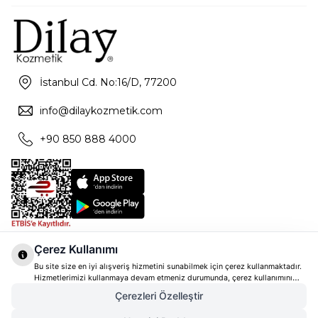
İstanbul Cd. No:16/D, 77200
info@dilaykozmetik.com
+90 850 888 4000
Çerez Kullanımı
Bu site size en iyi alışveriş hizmetini sunabilmek için çerez kullanmaktadır.
Hizmetlerimizi kullanmaya devam etmeniz durumunda, çerez kullanımını
kabul ettiğinizi varsayacağız. Çerezler hakkında daha fazla bilgi ve nasıl
Çerezleri Özelleştir
reddedeceğinizi öğrenmek için
tıklayınız