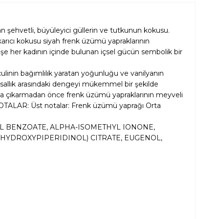
an şehvetli, büyüleyici güllerin ve tutkunun kokusu.
karıcı kokusu siyah frenk üzümü yapraklarının
şişe her kadının içinde bulunan içsel gücün sembolik bir
ulinin bağımlılık yaratan yoğunluğu ve vanilyanın
llık arasındaki dengeyi
mükemmel bir şekilde
ortaya çıkarmadan önce frenk üzümü yapraklarının meyveli
si NOTALAR: Üst notalar: Frenk üzümü yaprağı Orta
L BENZOATE, ALPHA-ISOMETHYL IONONE,
HYDROXYPIPERIDINOL) CITRATE, EUGENOL,