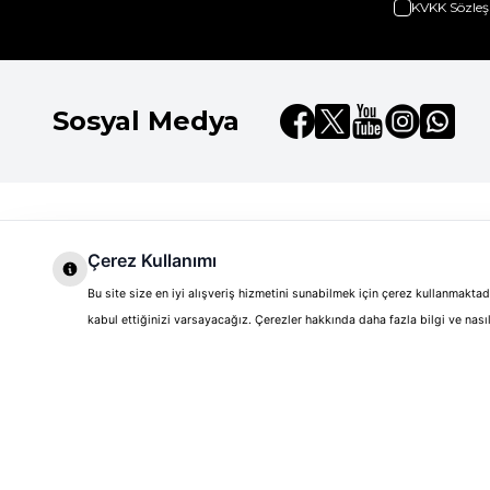
KVKK Sözleş
Sosyal Medya
Dilay Kozmetik
Hızlı Erişim
Hakkımızda
Çerez Kullanımı
Anasayfa
Shiseido
Markalar
Markalar
Bu site size en iyi alışveriş hizmetini sunabilmek için çerez kullanmakt
Shiseido Ginza Intense EDP 9
Kurumsal Satış
Yeni Üyelik
kabul ettiğinizi varsayacağız. Çerezler hakkında daha fazla bilgi ve na
Kampanyalar
Sepetim
Teslimat Koşulları
Üye Girişi
Müşteri Hizmetleri
Siparişlerim
Gizlilik ve Güvenlik
Sipariş Takip
Garanti ve İade Koşulları
Banka Bilgilerimiz