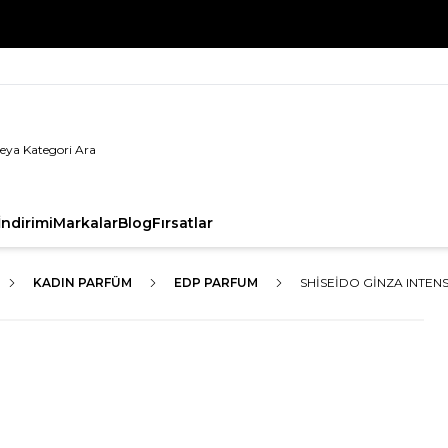
%100 Orijinal Ürün Garantisi
ndirimi
Markalar
Blog
Fırsatlar
KADIN PARFÜM
EDP PARFUM
SHISEIDO GINZA INTEN