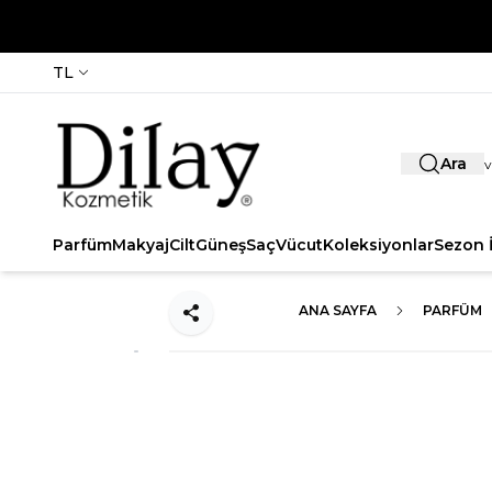
TL
Ara
Parfüm
Makyaj
Cilt
Güneş
Saç
Vücut
Koleksiyonlar
Sezon İ
ANA SAYFA
PARFÜM
Paylaş