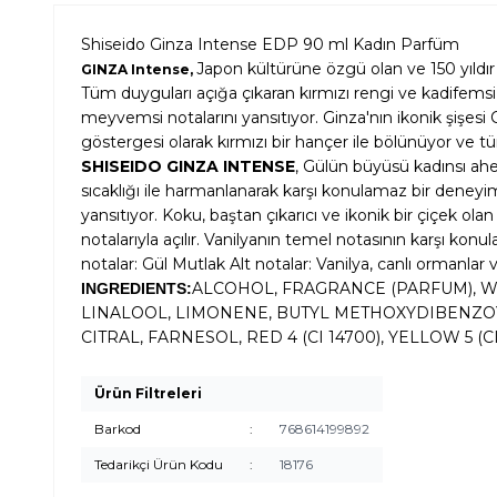
Shiseido Ginza Intense EDP 90 ml Kadın Parfüm
Japon kültürüne özgü olan ve 150 yıldır
GINZA Intense,
Tüm duyguları açığa çıkaran kırmızı rengi ve kadifemsi
meyvemsi notalarını yansıtıyor. Ginza'nın ikonik şişesi
göstergesi olarak kırmızı bir hançer ile bölünüyor ve 
SHISEIDO GINZA INTENSE
, Gülün büyüsü kadınsı ahe
sıcaklığı ile harmanlanarak karşı konulamaz bir deneyim
yansıtıyor. Koku, baştan çıkarıcı ve ikonik bir çiçek o
notalarıyla açılır. Vanilyanın temel notasının karşı ko
notalar: Gül Mutlak Alt notalar: Vanilya, canlı ormanlar 
ALCOHOL, FRAGRANCE (PARFUM), 
INGREDIENTS:
LINALOOL, LIMONENE, BUTYL METHOXYDIBENZOY
CITRAL, FARNESOL, RED 4 (CI 14700), YELLOW 5 (CI 
Ürün Filtreleri
Barkod
:
768614199892
Tedarikçi Ürün Kodu
:
18176