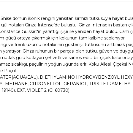
 Shiseido'nun ikonik rengini yansıtan kırmızı tutkusuyla hayat bul
 gül notaları Ginza Intense’de buluştu. Ginza Intense’in baştan çı
 Constance Guisset'in yarattığı şişe ile yeniden hayat buldu. Cam 
tüm gücü ortaya çıkarmak için kokunun tam kalbine saplanıyor.
ngi ve frenk üzümü notalarının gösterişli tutkusunu arttırarak paç
 yaratıyor. Ginza ruhunun bir parçası olan tutku,
güven ve duygusa
lan mutlak gülü kutlayan şehvetli ve sarhoş edici bir çiçek kalbi 
nulamaz sıcaklığı, paçulinin yoğunluğunda erir. Koku Ailesi: Çiçek
ve Paçuli.
WATER(AQUA/EAU), DIETHYLAMINO HYDROXYBENZOYL HEXY
LMETHANE, CITRONELLOL, GERANIOL, TRIS(TETRAMETHYL
19140), EXT. VIOLET 2 (CI 60730)