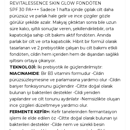
REVITALESSENCE SKIN GLOW FONDÖTEN
SPF 30 PA+++ Sadece 1 hafta içinde çıplak cilt daha
pürüzsüz ve parlak hale gelir ve ince çizgiler gözle
görülür şekilde azalır. Makyaj çıktıktan sonra bile uzun
süre kalıcı, ışıltılı sonuçlar veren, şekillendirilebilir, orta
kapatıcılığa sahip cilt bakımı aktif fondöten. Anında
parlak bir cilt ve orta kapatıcılık. Hibrit bir formül olarak
tasarlanan ve 2 prebiyotikle çalışan bu cilt bakımı etkili
fondöten, cildin hem içeriden hem de dışarıdan sağlıklı
ışıltısını ortaya çıkarıyor.
TEKNOLOJİ:
İki prebiyotik ile güçlendirilmiştir:
NIACINAMIDE
: Bir B3 vitamini formudur -Cildin
pürüzsüzleşmesine ve parlamasına yardımcı olur -Cildin
bariyer fonksiyonunu güçlendirir -Ciltte doğal olarak
bulunan iyi bakterileri destekler -Cildi yeniden
yapılandırır ve cilt tonunu aydınlatır -Nemsizlikte oluşan
ince çizgileri düzeltmeye yardımcı olur.
FERMENTE KEFİR+:
Kefir tanelerinden fermantasyon
işlemi ile elde edilen öz -Ciltte doğal olarak bulunan iyi
bakterileri destekler -Cilde nem ve sürekli besin