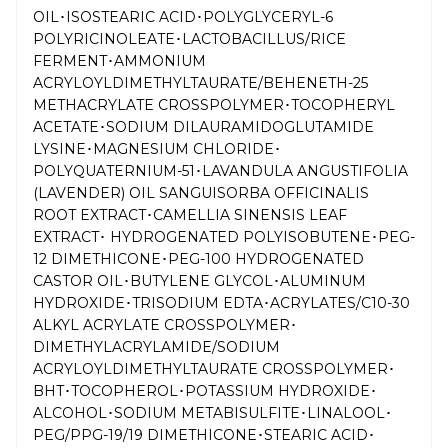
OIL･ISOSTEARIC ACID･POLYGLYCERYL-6
POLYRICINOLEATE･LACTOBACILLUS/RICE
FERMENT･AMMONIUM
ACRYLOYLDIMETHYLTAURATE/BEHENETH-25
METHACRYLATE CROSSPOLYMER･TOCOPHERYL
ACETATE･SODIUM DILAURAMIDOGLUTAMIDE
LYSINE･MAGNESIUM CHLORIDE･
POLYQUATERNIUM-51･LAVANDULA ANGUSTIFOLIA
(LAVENDER) OIL SANGUISORBA OFFICINALIS
ROOT EXTRACT･CAMELLIA SINENSIS LEAF
EXTRACT･ HYDROGENATED POLYISOBUTENE･PEG-
12 DIMETHICONE･PEG-100 HYDROGENATED
CASTOR OIL･BUTYLENE GLYCOL･ALUMINUM
HYDROXIDE･TRISODIUM EDTA･ACRYLATES/C10-30
ALKYL ACRYLATE CROSSPOLYMER･
DIMETHYLACRYLAMIDE/SODIUM
ACRYLOYLDIMETHYLTAURATE CROSSPOLYMER･
BHT･TOCOPHEROL･POTASSIUM HYDROXIDE･
ALCOHOL･SODIUM METABISULFITE･LINALOOL･
PEG/PPG-19/19 DIMETHICONE･STEARIC ACID･