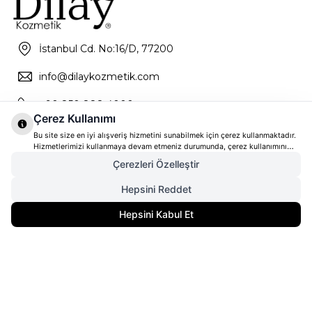
İstanbul Cd. No:16/D, 77200
info@dilaykozmetik.com
+90 850 888 4000
Çerez Kullanımı
Bu site size en iyi alışveriş hizmetini sunabilmek için çerez kullanmaktadır.
Hizmetlerimizi kullanmaya devam etmeniz durumunda, çerez kullanımını
kabul ettiğinizi varsayacağız. Çerezler hakkında daha fazla bilgi ve nasıl
Çerezleri Özelleştir
reddedeceğinizi öğrenmek için
tıklayınız
Hepsini Reddet
5.100,00
TL
Gelince Haber Ver
Hepsini Kabul Et
4.080,00
TL