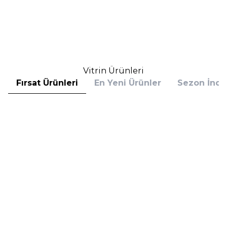
(1)
2.800,00
TL
2.781,00
TL
%
25
%
30
2.100,00
TL
1.946,70
TL
İndirim
İndirim
Sepete Ekle
Sepete Ekle
Vitrin Ürünleri
Fırsat Ürünleri
En Yeni Ürünler
Sezon İndir
Hugo Boss
Hugo Boss
Hugo Boss Bottled Absolu
Hugo Boss Bottled Absolu
Parfum Intense 50 ml Erkek
Parfum Intense 100 ml Erkek
Parfüm
Parfüm
(1)
5.608,00
TL
7.098,00
TL
%
30
%
30
3.925,60
TL
4.968,60
TL
İndirim
İndirim
Sepete Ekle
Sepete Ekle