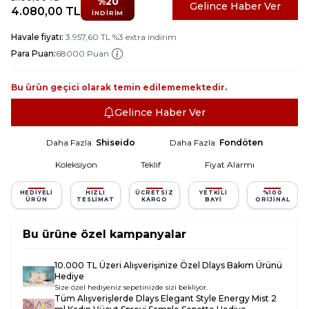
%
20
Gelince Haber Ver
4.080,00
TL
İNDIRIM
Havale fiyatı:
3.957,60
TL
%
3
extra indirim
Para Puan:
68000 Puan
Bu ürün geçici olarak temin edilememektedir.
Gelince Haber Ver
Daha Fazla
Shiseido
Daha Fazla
Fondöten
Koleksiyon
Teklif
Fiyat Alarmı
HEDIYELI
HIZLI
ÜCRETSIZ
YETKILI
%100
ÜRÜN
TESLIMAT
KARGO
BAYI
ORIJINAL
Bu ürüne özel kampanyalar
10.000 TL Üzeri Alışverişinize Özel Dlays Bakım Ürünü
Hediye
Size özel hediyeniz sepetinizde sizi bekliyor.
Tüm Alışverişlerde
Dlays Elegant Style Energy Mist 2