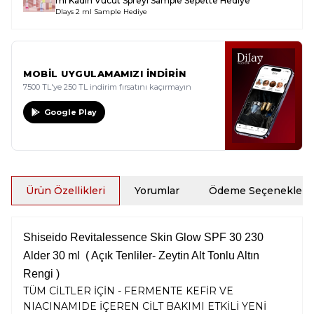
ml Kadın Vücut Spreyi Sample
Sepette Hediye
Dlays 2 ml Sample Hediye
MOBİL UYGULAMAMIZI İNDİRİN
7500 TL'ye 250 TL indirim fırsatını kaçırmayın
Google Play
Ürün Özellikleri
Yorumlar
Ödeme Seçenekleri
Shiseido Revitalessence Skin Glow SPF 30 230
Alder 30 ml ( Açık Tenliler- Zeytin Alt Tonlu Altın
Rengi )
TÜM CİLTLER İÇİN - FERMENTE KEFİR VE
NIACINAMIDE İÇEREN CİLT BAKIMI ETKİLİ YENİ