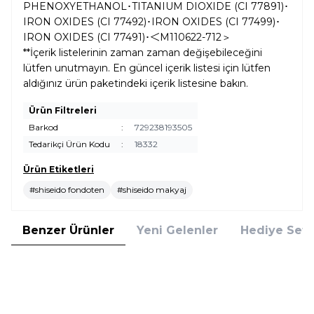
PHENOXYETHANOL･TITANIUM DIOXIDE (CI 77891)･
IRON OXIDES (CI 77492)･IRON OXIDES (CI 77499)･
IRON OXIDES (CI 77491)･＜M110622-712＞
**İçerik listelerinin zaman zaman değişebileceğini
lütfen unutmayın. En güncel içerik listesi için lütfen
aldığınız ürün paketindeki içerik listesine bakın.
Ürün Filtreleri
Barkod
:
729238193505
Tedarikçi Ürün Kodu
:
18332
Ürün Etiketleri
#shiseido fondoten
#shiseido makyaj
Benzer Ürünler
Yeni Gelenler
Hediye Setl
Clinique
Clarins
Clinique Even Better Vitamin
Clarins Tinted Oleo-Serum 01 30
Makeup SPF 50 Light Medium
ml Renkli Serum
Cool 4 Fondöten
(1)