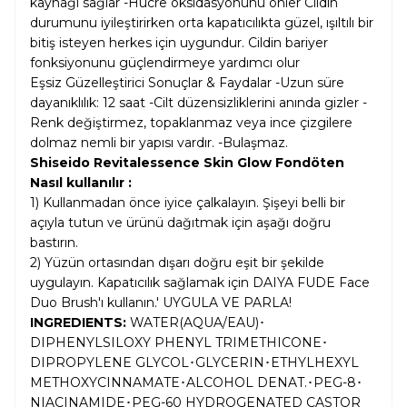
kaynağı sağlar -Hücre oksidasyonunu önler Cildin
durumunu iyileştirirken orta kapatıcılıkta güzel, ışıltılı bir
bitiş isteyen herkes için uygundur. Cildin bariyer
fonksiyonunu güçlendirmeye yardımcı olur
Eşsiz Güzelleştirici Sonuçlar & Faydalar -Uzun süre
dayanıklılık: 12 saat -Cilt düzensizliklerini anında gizler -
Renk değiştirmez, topaklanmaz veya ince çizgilere
dolmaz nemli bir yapısı vardır. -Bulaşmaz.
Shiseido Revitalessence Skin Glow Fondöten
Nasıl kullanılır :
1) Kullanmadan önce iyice çalkalayın. Şişeyi belli bir
açıyla tutun ve ürünü dağıtmak için aşağı doğru
bastırın.
2) Yüzün ortasından dışarı doğru eşit bir şekilde
uygulayın. Kapatıcılık sağlamak için DAIYA FUDE Face
Duo Brush'ı kullanın.' UYGULA VE PARLA!
INGREDIENTS:
WATER(AQUA/EAU)･
DIPHENYLSILOXY PHENYL TRIMETHICONE･
DIPROPYLENE GLYCOL･GLYCERIN･ETHYLHEXYL
METHOXYCINNAMATE･ALCOHOL DENAT.･PEG-8･
NIACINAMIDE･PEG-60 HYDROGENATED CASTOR