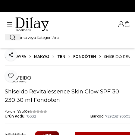
%100 Orijinal Ürün Garantisi
Giriş Ya
Sep
Ara
ANA SAYFA
MAKYAJ
TEN
FONDÖTEN
SHISEIDO REVIT
Paylaş
Favoriye Ekle
Shiseido Revitalessence Skin Glow SPF 30
230 30 ml Fondöten
Yorum Yap
(0)
Ürün Kodu:
18332
Barkod:
729238193505
5.100,00
TL