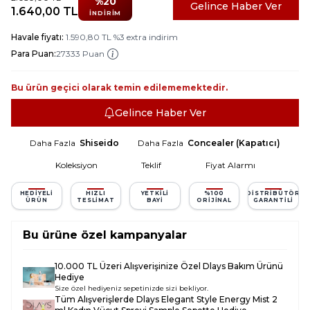
%
20
Gelince Haber Ver
1.640,00
TL
İNDIRIM
Havale fiyatı:
1.590,80
TL
%
3
extra indirim
Para Puan:
27333 Puan
Bu ürün geçici olarak temin edilememektedir.
Gelince Haber Ver
Daha Fazla
Shiseido
Daha Fazla
Concealer (Kapatıcı)
Koleksiyon
Teklif
Fiyat Alarmı
HEDIYELI
HIZLI
YETKILI
%100
DISTRIBÜTÖR
ÜRÜN
TESLIMAT
BAYI
ORIJINAL
GARANTILI
Bu ürüne özel kampanyalar
10.000 TL Üzeri Alışverişinize Özel Dlays Bakım Ürünü
Hediye
Size özel hediyeniz sepetinizde sizi bekliyor.
Tüm Alışverişlerde
Dlays Elegant Style Energy Mist 2