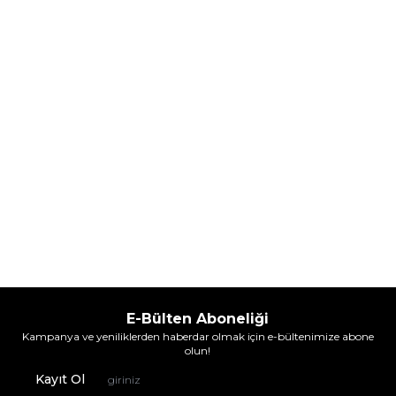
(1)
5.608,00
TL
7.098,00
TL
%
30
%
30
3.925,60
TL
4.968,60
TL
İndirim
İndirim
Sepete Ekle
Sepete Ekle
E-Bülten Aboneliği
Kampanya ve yeniliklerden haberdar olmak için e-bültenimize abone
olun!
Kayıt Ol