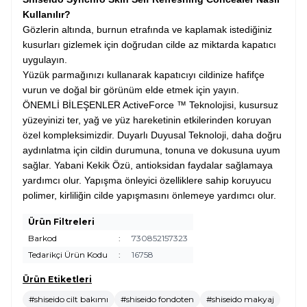
Kullanılır?
Gözlerin altında, burnun etrafında ve kaplamak istediğiniz
kusurları gizlemek için doğrudan cilde az miktarda kapatıcı
uygulayın.
Yüzük parmağınızı kullanarak kapatıcıyı cildinize hafifçe
vurun ve doğal bir görünüm elde etmek için yayın.
ÖNEMLİ BİLEŞENLER ActiveForce ™ Teknolojisi, kusursuz
yüzeyinizi ter, yağ ve yüz hareketinin etkilerinden koruyan
özel kompleksimizdir. Duyarlı Duyusal Teknoloji, daha doğru
aydınlatma için cildin durumuna, tonuna ve dokusuna uyum
sağlar. Yabani Kekik Özü, antioksidan faydalar sağlamaya
yardımcı olur. Yapışma önleyici özelliklere sahip koruyucu
polimer, kirliliğin cilde yapışmasını önlemeye yardımcı olur.
Ürün Filtreleri
Barkod
:
730852157323
Tedarikçi Ürün Kodu
:
16758
Ürün Etiketleri
#shiseido cilt bakımı
#shiseido fondoten
#shiseido makyaj