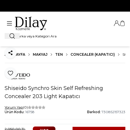
%100 Orijinal Ürün Garantisi
Giriş Ya
Sep
Ara
ANA SAYFA
MAKYAJ
TEN
CONCEALER (KAPATICI)
SHI
Paylaş
Favoriye Ekle
Shiseido Synchro Skin Self Refreshing
Concealer 203 Light Kapatıcı
Yorum Yap
(0)
Ürün Kodu:
16758
Barkod:
730852157323
2.050,00
TL