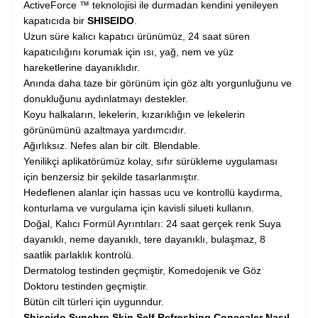
ActiveForce ™ teknolojisi ile durmadan kendini yenileyen
kapatıcıda bir
SHISEIDO
.
Uzun süre kalıcı kapatıcı ürünümüz, 24 saat süren
kapatıcılığını korumak için ısı, yağ, nem ve yüz
hareketlerine dayanıklıdır.
Anında daha taze bir görünüm için göz altı yorgunluğunu ve
donukluğunu aydınlatmayı destekler.
Koyu halkaların, lekelerin, kızarıklığın ve lekelerin
görünümünü azaltmaya yardımcıdır.
Ağırlıksız. Nefes alan bir cilt. Blendable.
Yenilikçi aplikatörümüz kolay, sıfır sürükleme uygulaması
için benzersiz bir şekilde tasarlanmıştır.
Hedeflenen alanlar için hassas ucu ve kontrollü kaydırma,
konturlama ve vurgulama için kavisli silueti kullanın.
Doğal, Kalıcı Formül Ayrıntıları: 24 saat gerçek renk Suya
dayanıklı, neme dayanıklı, tere dayanıklı, bulaşmaz, 8
saatlik parlaklık kontrolü.
Dermatolog testinden geçmiştir, Komedojenik ve Göz
Doktoru testinden geçmiştir.
Bütün cilt türleri için uygunndur.
Shiseido Synchro Skin Self Refreshing Concealer Nasıl