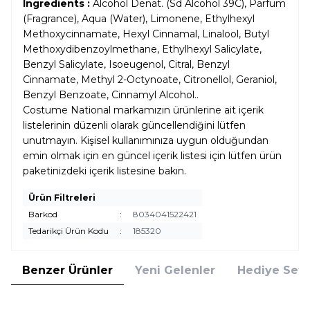
Ingredients :
Alcohol Denat. (Sd Alcohol 39C), Parfum
(Fragrance), Aqua (Water), Limonene, Ethylhexyl
Methoxycinnamate, Hexyl Cinnamal, Linalool, Butyl
Methoxydibenzoylmethane, Ethylhexyl Salicylate,
Benzyl Salicylate, Isoeugenol, Citral, Benzyl
Cinnamate, Methyl 2-Octynoate, Citronellol, Geraniol,
Benzyl Benzoate, Cinnamyl Alcohol..
Costume National markamızın ürünlerine ait içerik
listelerinin düzenli olarak güncellendiğini lütfen
unutmayın. Kişisel kullanımınıza uygun olduğundan
emin olmak için en güncel içerik listesi için lütfen ürün
paketinizdeki içerik listesine bakın.
Ürün Filtreleri
Barkod
:
8034041522421
Tedarikçi Ürün Kodu
:
185320
Benzer Ürünler
Yeni Gelenler
Hediye Setl
Rabanne
Carolina Herrera