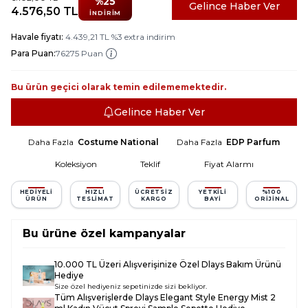
%
25
Gelince Haber Ver
4.576,50
TL
İNDIRIM
Havale fiyatı:
4.439,21
TL
%
3
extra indirim
Para Puan:
76275 Puan
Bu ürün geçici olarak temin edilememektedir.
Gelince Haber Ver
Daha Fazla
Costume National
Daha Fazla
EDP Parfum
Koleksiyon
Teklif
Fiyat Alarmı
HEDIYELI
HIZLI
ÜCRETSIZ
YETKILI
%100
ÜRÜN
TESLIMAT
KARGO
BAYI
ORIJINAL
Bu ürüne özel kampanyalar
10.000 TL Üzeri Alışverişinize Özel Dlays Bakım Ürünü
Hediye
Size özel hediyeniz sepetinizde sizi bekliyor.
Tüm Alışverişlerde
Dlays Elegant Style Energy Mist 2