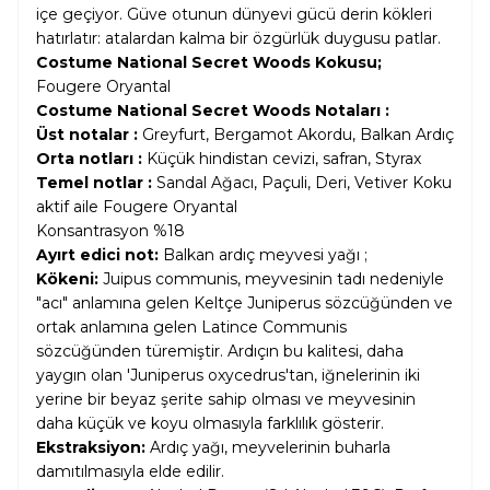
içe geçiyor. Güve otunun dünyevi gücü derin kökleri
hatırlatır: atalardan kalma bir özgürlük duygusu patlar.
Costume National Secret Woods Kokusu;
Fougere Oryantal
Costume National Secret Woods Notaları :
Üst notalar :
Greyfurt, Bergamot Akordu, Balkan Ardıç
Orta notları :
Küçük hindistan cevizi, safran, Styrax
Temel notlar :
Sandal Ağacı, Paçuli, Deri, Vetiver Koku
aktif aile Fougere Oryantal
Konsantrasyon %18
Ayırt edici not:
Balkan ardıç meyvesi yağı ;
Kökeni:
Juipus communis, meyvesinin tadı nedeniyle
"acı" anlamına gelen Keltçe Juniperus sözcüğünden ve
ortak anlamına gelen Latince Communis
sözcüğünden türemiştir. Ardıçın bu kalitesi, daha
yaygın olan 'Juniperus oxycedrus'tan, iğnelerinin iki
yerine bir beyaz şerite sahip olması ve meyvesinin
daha küçük ve koyu olmasıyla farklılık gösterir.
Ekstraksiyon:
Ardıç yağı, meyvelerinin buharla
damıtılmasıyla elde edilir.