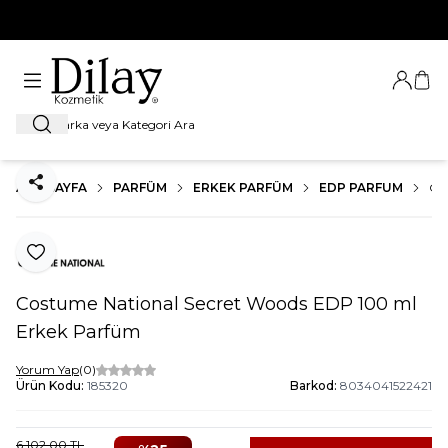
%100 Orijinal Ürün Garantisi
Giriş Ya
Sep
Ara
ANA SAYFA
PARFÜM
ERKEK PARFÜM
EDP PARFUM
CO
Paylaş
Favoriye Ekle
Costume National Secret Woods EDP 100 ml
Erkek Parfüm
Yorum Yap
(0)
Ürün Kodu:
185320
Barkod:
8034041522421
6.102,00
TL