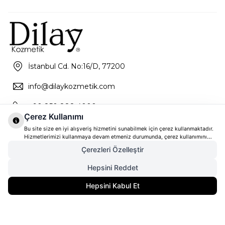
İstanbul Cd. No:16/D, 77200
info@dilaykozmetik.com
+90 850 888 4000
Çerez Kullanımı
Bu site size en iyi alışveriş hizmetini sunabilmek için çerez kullanmaktadır.
Hizmetlerimizi kullanmaya devam etmeniz durumunda, çerez kullanımını
kabul ettiğinizi varsayacağız. Çerezler hakkında daha fazla bilgi ve nasıl
Çerezleri Özelleştir
reddedeceğinizi öğrenmek için
tıklayınız
Hepsini Reddet
6.102,00
TL
Gelince Haber Ver
Hepsini Kabul Et
4.576,50
TL