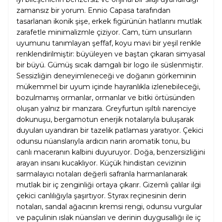
zamansız bir yorum. Ennio Capasa tarafından
tasarlanan ikonik şişe, erkek figürünün hatlarını mutlak
zarafetle minimalizmle çiziyor. Cam, tüm unsurların
uyumunu tanımlayan şeffaf, koyu mavi bir yeşil renkle
renklendirilmiştir: büyüleyen ve baştan çıkaran simyasal
bir büyü. Gümüş sıcak damgalı bir logo ile süslenmiştir.
Sessizliğin deneyimleneceği ve doğanın görkeminin
mükemmel bir uyum içinde hayranlıkla izlenebileceği,
bozulmamış ormanlar, ormanlar ve bitki örtüsünden
oluşan yalnız bir manzara. Greyfurtun ışıltılı narenciye
dokunuşu, bergamotun enerjik notalarıyla buluşarak
duyuları uyandıran bir tazelik patlaması yaratıyor. Çekici
odunsu nüanslarıyla ardıcın narin aromatik tonu, bu
canlı maceranın kalbini duyuruyor. Doğa, benzersizliğini
arayan insanı kucaklıyor. Küçük hindistan cevizinin
sarmalayıcı notaları değerli safranla harmanlanarak
mutlak bir iç zenginliği ortaya çıkarır. Gizemli çalılar ilgi
çekici canlılığıyla şaşırtıyor. Styrax reçinesinin derin
notaları, sandal ağacının kremsi rengi, odunsu vurgular
ve paçulinin ıslak nüansları ve derinin duygusallığı ile iç