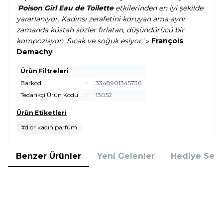
'
Poison Girl Eau de Toilette
etkilerinden en iyi şekilde
yararlanıyor. Kadınsı zerafetini koruyan ama aynı
zamanda küstah sözler fırlatan, düşündürücü bir
kompozisyon. Sıcak ve soğuk esiyor.'
»
François
Demachy
Ürün Filtreleri
Barkod
:
3348901345736
Tedarikçi Ürün Kodu
:
13052
Ürün Etiketleri
#dior kadın parfüm
Benzer Ürünler
Yeni Gelenler
Hediye Setl
Rochas
Versace
Rochas Girl EDT 60 ml Kadın
Versace Bright Crystal EDT 90
Parfüm
ml Kadın Parfüm Hediye Seti
3.010,00
TL
9.717,76
TL
%
25
%
25