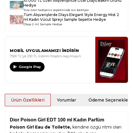
10.000 TL Üzeri Alışverişinize Özel Dlays Bakım Ürünü
Hediye
Size özel hediyeniz sepetinizde sizi bekliyor.
Tüm Alışverişlerde
Dlays Elegant Style Energy Mist 2
ml Kadın Vücut Spreyi Sample
Sepette Hediye
Dlays 2 ml Sample Hediye
MOBİL UYGULAMAMIZI İNDİRİN
7500 TL'ye 250 TL indirim fırsatını kaçırmayın
Google Play
Ürün Özellikleri
Yorumlar
Ödeme Seçenekleri
Dior Poison Girl EDT 100 ml Kadın Parfüm
Poison Girl Eau de Toilette,
kendine özgü ritmi olan