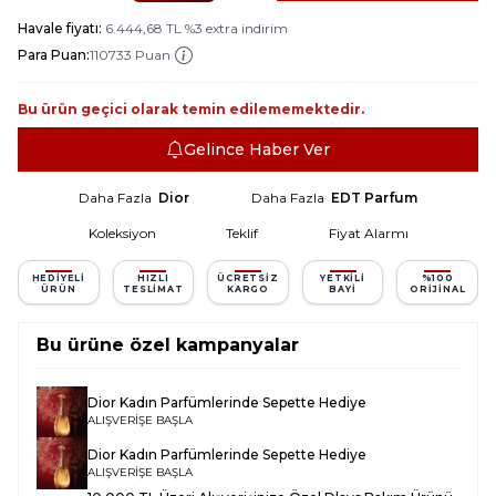
Havale fiyatı:
6.444,68
TL
%
3
extra indirim
Para Puan:
110733 Puan
Bu ürün geçici olarak temin edilememektedir.
Gelince Haber Ver
Daha Fazla
Dior
Daha Fazla
EDT Parfum
Koleksiyon
Teklif
Fiyat Alarmı
HEDIYELI
HIZLI
ÜCRETSIZ
YETKILI
%100
ÜRÜN
TESLIMAT
KARGO
BAYI
ORIJINAL
Bu ürüne özel kampanyalar
Dior Kadın Parfümlerinde Sepette Hediye
ALIŞVERİŞE BAŞLA
Dior Kadın Parfümlerinde Sepette Hediye
ALIŞVERİŞE BAŞLA