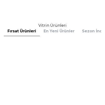
2.257,50
TL
7.288,32
TL
İndirim
İndirim
Sepete Ekle
Sepete Ekle
Vitrin Ürünleri
Fırsat Ürünleri
En Yeni Ürünler
Sezon İndir
Hugo Boss
Hugo Boss
Hugo Boss Bottled Absolu
Hugo Boss Bottled Absolu
Parfum Intense 50 ml Erkek
Parfum Intense 100 ml Erkek
Parfüm
Parfüm
(1)
5.608,00
TL
7.098,00
TL
%
30
%
30
3.925,60
TL
4.968,60
TL
İndirim
İndirim
Sepete Ekle
Sepete Ekle