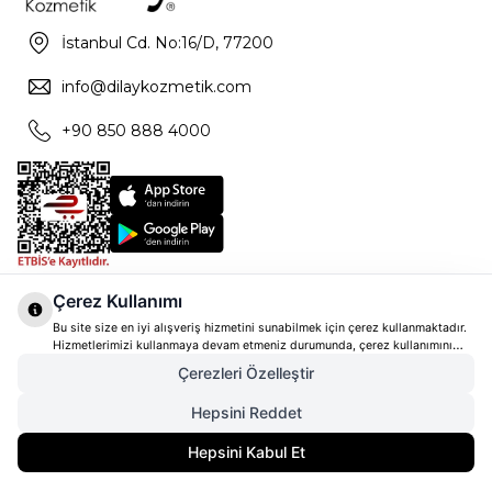
İstanbul Cd. No:16/D, 77200
info@dilaykozmetik.com
+90 850 888 4000
Çerez Kullanımı
Bu site size en iyi alışveriş hizmetini sunabilmek için çerez kullanmaktadır.
Hizmetlerimizi kullanmaya devam etmeniz durumunda, çerez kullanımını
kabul ettiğinizi varsayacağız. Çerezler hakkında daha fazla bilgi ve nasıl
Çerezleri Özelleştir
reddedeceğinizi öğrenmek için
tıklayınız
Hepsini Reddet
8.305,00
TL
Gelince Haber Ver
Hepsini Kabul Et
6.644,00
TL