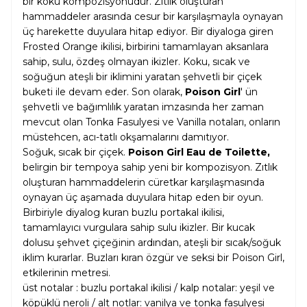
bir koku kompozisyonudur. Zıtlık oluşturan
hammaddeler arasında cesur bir karşılaşmayla oynayan
üç harekette duyulara hitap ediyor. Bir diyaloga giren
Frosted Orange ikilisi, birbirini tamamlayan aksanlara
sahip, sulu, özdeş olmayan ikizler. Koku, sıcak ve
soğuğun ateşli bir iklimini yaratan şehvetli bir çiçek
buketi ile devam eder. Son olarak,
Poison Girl
' ün
şehvetli ve bağımlılık yaratan imzasında her zaman
mevcut olan Tonka Fasulyesi ve Vanilla notaları, onların
müstehcen, acı-tatlı okşamalarını damıtıyor.
Soğuk, sıcak bir çiçek.
Poison Girl Eau de Toilette,
belirgin bir tempoya sahip yeni bir kompozisyon. Zıtlık
oluşturan hammaddelerin cüretkar karşılaşmasında
oynayan üç aşamada duyulara hitap eden bir oyun.
Birbiriyle diyalog kuran buzlu portakal ikilisi,
tamamlayıcı vurgulara sahip sulu ikizler. Bir kucak
dolusu şehvet çiçeğinin ardından, ateşli bir sıcak/soğuk
iklim kurarlar. Buzları kıran özgür ve seksi bir Poison Girl,
etkilerinin metresi.
üst notalar : buzlu portakal ikilisi / kalp notalar: yeşil ve
köpüklü neroli / alt notlar: vanilya ve tonka fasulyesi