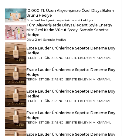
10.000 TL Üzeri Alışverişinize Özel Dlays Bakım
Ürünü Hediye
Size özel hediyeniz sepetinizde sizi bekliyor.
Tüm Alışverişlerde
Dlays Elegant Style Energy
Mist 2 ml Kadın Vücut Spreyi Sample
Sepette
Hediye
Dlays 2 ml Sample Hediye
Estee Lauder Ürünlerinde Sepette Deneme Boy
Hediye
TERCİH ETTİĞİNİZ RENGİ SEPETE EKLEYİN MİKTAR:1ML
Estee Lauder Ürünlerinde Sepette Deneme Boy
Hediye
TERCİH ETTİĞİNİZ RENGİ SEPETE EKLEYİN MİKTAR:1ML
Estee Lauder Ürünlerinde Sepette Deneme Boy
Hediye
TERCİH ETTİĞİNİZ RENGİ SEPETE EKLEYİN MİKTAR:1ML
Estee Lauder Ürünlerinde Sepette Deneme Boy
Hediye
TERCİH ETTİĞİNİZ RENGİ SEPETE EKLEYİN MİKTAR:1ML
Estee Lauder Ürünlerinde Sepette Deneme Boy