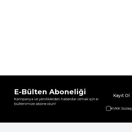
E-Bülten Aboneliği
Kayıt Ol
Kampanya ve yeniliklerden haberdar olmak için e-
bültenimize abone olun!
KVKK Sözleş