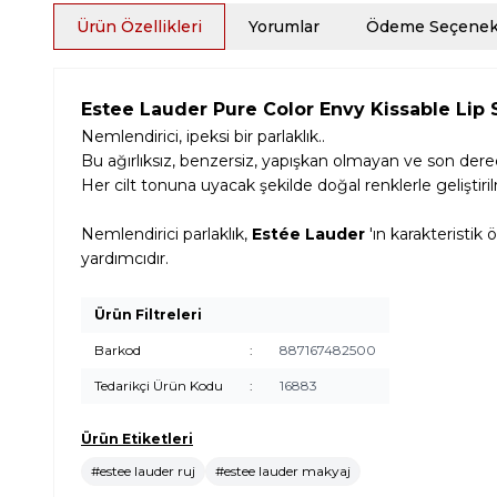
Ürün Özellikleri
Yorumlar
Ödeme Seçenekl
Estee Lauder Pure Color Envy Kissable Lip
Nemlendirici, ipeksi bir parlaklık..
Bu ağırlıksız, benzersiz, yapışkan olmayan ve son der
Her cilt tonuna uyacak şekilde doğal renklerle geliştiril
Nemlendirici parlaklık,
Estée Lauder
'ın karakteristik
yardımcıdır.
Ürün Filtreleri
Barkod
:
887167482500
Tedarikçi Ürün Kodu
:
16883
Ürün Etiketleri
#estee lauder ruj
#estee lauder makyaj