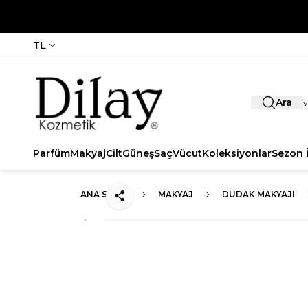
TL
Ara
Parfüm
Makyaj
Cilt
Güneş
Saç
Vücut
Koleksiyonlar
Sezon İ
ANA SAYFA
MAKYAJ
DUDAK MAKYAJI
Paylaş