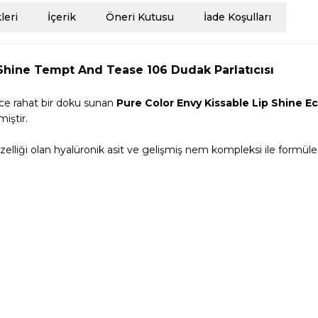
eri
İçerik
Öneri Kutusu
İade Koşulları
 Shine Tempt And Tease 106 Dudak Parlatıcısı
ece rahat bir doku sunan
Pure Color Envy Kissable Lip Shine E
miştir.
 özelliği olan hyalüronik asit ve gelişmiş nem kompleksi ile formül