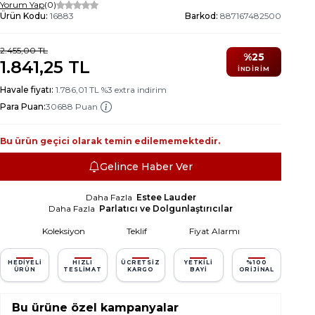
Yorum Yap
(0)
Ürün Kodu:
16883
Barkod:
887167482500
2.455,00
TL
%
25
1.841,25
TL
İNDIRIM
Havale fiyatı:
1.786,01
TL
%
3
extra indirim
Para Puan:
30688 Puan
Bu ürün geçici olarak temin edilememektedir.
Gelince Haber Ver
Daha Fazla
Estee Lauder
Daha Fazla
Parlatıcı ve Dolgunlaştırıcılar
Koleksiyon
Teklif
Fiyat Alarmı
HEDIYELI
HIZLI
ÜCRETSIZ
YETKILI
%100
ÜRÜN
TESLIMAT
KARGO
BAYI
ORIJINAL
Bu ürüne özel kampanyalar