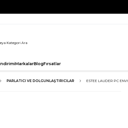
%100 Orijinal Ürün Garantisi
ndirimi
Markalar
Blog
Fırsatlar
PARLATICI VE DOLGUNLAŞTIRICILAR
ESTEE LAUDER PC ENVY