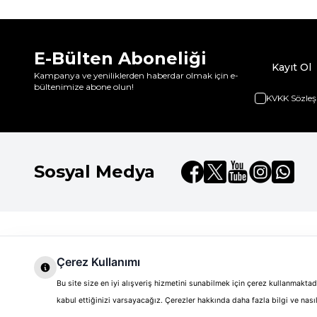
E-Bülten Aboneliği
Kayıt Ol
Kampanya ve yeniliklerden haberdar olmak için e-
bültenimize abone olun!
KVKK Sözleş
Sosyal Medya
Dilay Kozmetik
Hızlı Erişim
Hakkımızda
Çerez Kullanımı
Anasayfa
Versace
Markalar
Markalar
Bu site size en iyi alışveriş hizmetini sunabilmek için çerez kullanmakt
Versace Dylan Turquoise EDT
Kurumsal Satış
Yeni Üyelik
kabul ettiğinizi varsayacağız. Çerezler hakkında daha fazla bilgi ve na