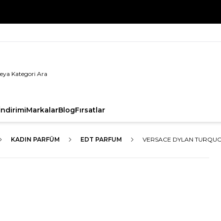
%100 Orijinal Ürün Garantisi
ndirimi
Markalar
Blog
Fırsatlar
KADIN PARFÜM
EDT PARFUM
VERSACE DYLAN TURQUOI