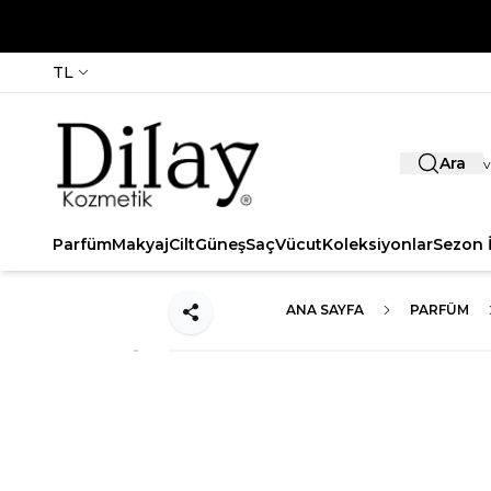
TL
Ara
Parfüm
Makyaj
Cilt
Güneş
Saç
Vücut
Koleksiyonlar
Sezon İ
ANA SAYFA
PARFÜM
Paylaş