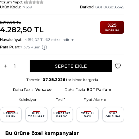
Yorum Yap
(0)
Ürün Kodu:
17639
Barkod:
8011003858545
5.710,00
TL
%
25
4.282,50
TL
İNDIRIM
Havale fiyatı:
4.154,02
TL
%
3
extra indirim
Para Puan:
71375 Puan
SEPETE EKLE
Favoriye Ek
Tahmini
07.08.2026
tarihinde kargoda
Daha Fazla
Versace
Daha Fazla
EDT Parfum
Koleksiyon
Teklif
Fiyat Alarmı
HEDIYELI
HIZLI
ÜCRETSIZ
YETKILI
%100
ÜRÜN
TESLIMAT
KARGO
BAYI
ORIJINAL
Bu ürüne özel kampanyalar