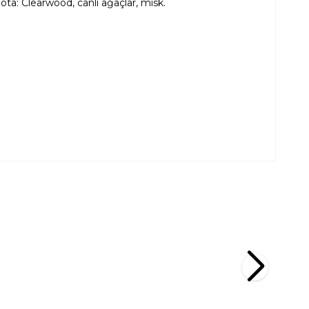
a: Clearwood, canlı ağaçlar, misk.
Tommy Hilfiger
90 ml Kadın Parfüm
Tommy Hilfiger Tommy Girl New York EDT 100 
Kadın Parfüm
%
20
2.060,00
TL
İndirim
kle
Sepete Ekle