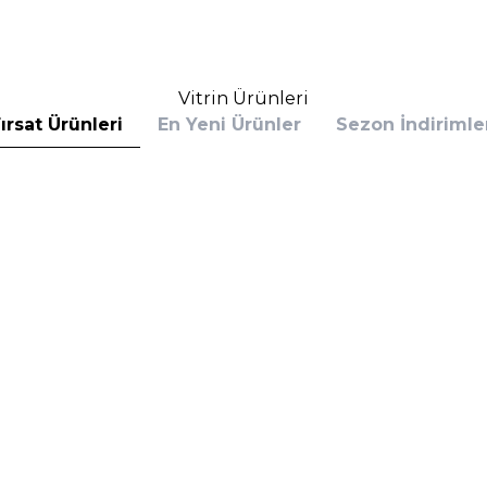
Vitrin Ürünleri
ırsat Ürünleri
En Yeni Ürünler
Sezon İndirimle
s
Givenchy
 Bottled Absolu Parfum Intense 100 ml
Givenchy Gentleman Intense
rfüm
Parfüm
(1)
7.470,40
TL
%
30
,60
TL
5.229,28
TL
İndirim
Sepete Ekle
Sepete E