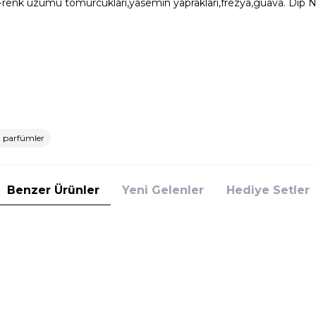
renk üzümü tomurcukları,yasemin yaprakları,frezya,guava. Dip Not
 parfümler
Benzer Ürünler
Yeni Gelenler
Hediye Setler
Lacoste
right Crystal EDT 90 ml Kadın Parfüm
Lacoste Touch Of Pink EDT 
ti
New
5.449,60
TL
%
25
32
TL
4.359,68
TL
İndirim
Sepete Ekle
Sepete E