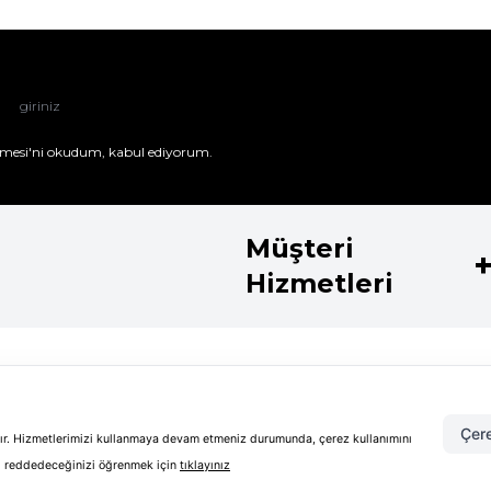
mesi'ni
okudum, kabul ediyorum.
Müşteri
Hizmetleri
Kategoriler
Koleksiyo
Parfüm
Shiseido Koz
Çere
Kadın Parfüm
Guerlain Koz
adır. Hizmetlerimizi kullanmaya devam etmeniz durumunda, çerez kullanımını
 50 ml Kadın Parfüm
Cilt Bakım
Clarins Kozm
sıl reddedeceğinizi öğrenmek için
tıklayınız