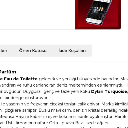
eri
Öneri Kutusu
İade Koşulları
 Parfüm
e Eau de Toilette
gelenek ve yeniliği bünyesinde barındırır. Ma
yandıran ve ruhu canlandıran deniz melteminden esinlenmiştir. Ilı
bir övgüdür. Duygusal, genç ve taze yeni koku
Dylan Turquoise
l bir denge oluşturuyor.
le yasemin ve frezyanın çiçeksi tonları eşlik ediyor. Marka kimli
ı çizgilere sahiptir. Buzlu mavi cam, denizin kristal berraklığındaki
dusa Başı ile kabartılmış ve kokunun adı ile oyulmuştur. Barok ta
r: Üst - limon primafore Orta - guava Baz - sedir ağacı