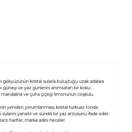
vi gökyüzünün kristal sularla buluştuğu uzak adalara
k güneşi ve yaz günlerini anımsatan bir koku.
, mandalina ve çuha çiçeği limonunun coşkulu
ğinin yeniden yorumlanması, kristal turkuaz tonda
 sularını yansıtır ve sürekli bir yaz arzusunu ifade eder.
rzı harfler, marka adını heceler.