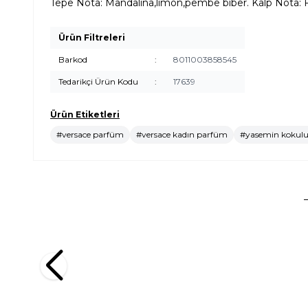
Tepe Nota: Mandalina,limon,pembe biber. Kalp Nota: F
Ürün Filtreleri
Barkod
:
8011003858545
Tedarikçi Ürün Kodu
:
17639
Ürün Etiketleri
#versace parfüm
#versace kadın parfüm
#yasemin kokulu
Rochas
Versace
Rochas Girl EDT 60 ml Kadın Parfüm
Versace B
Hediye Se
3.010,00
TL
9.717,76
TL
%
25
2.257,50
TL
7.288,
İndirim
Sepete Ekle