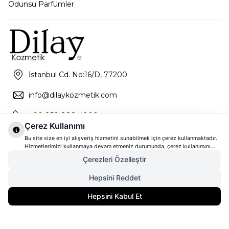
Odunsu Parfümler
İstanbul Cd. No:16/D, 77200
info@dilaykozmetik.com
+90 850 888 4000
Çerez Kullanımı
Bu site size en iyi alışveriş hizmetini sunabilmek için çerez kullanmaktadır.
Hizmetlerimizi kullanmaya devam etmeniz durumunda, çerez kullanımını
kabul ettiğinizi varsayacağız. Çerezler hakkında daha fazla bilgi ve nasıl
Çerezleri Özelleştir
reddedeceğinizi öğrenmek için
tıklayınız
Hepsini Reddet
3.250,00
TL
Gelince Haber Ver
Hepsini Kabul Et
2.600,00
TL