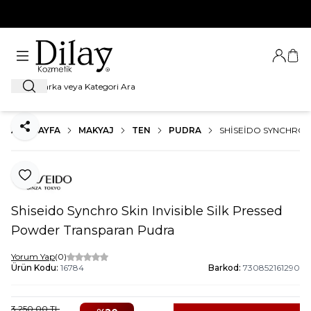
%100 Orijinal Ürün Garantisi
Giriş Ya
Sep
Ara
ANA SAYFA
MAKYAJ
TEN
PUDRA
SHISEIDO SYNCHRO 
Paylaş
Favoriye Ekle
Shiseido Synchro Skin Invisible Silk Pressed
Powder Transparan Pudra
Yorum Yap
(0)
Ürün Kodu:
16784
Barkod:
730852161290
3.250,00
TL