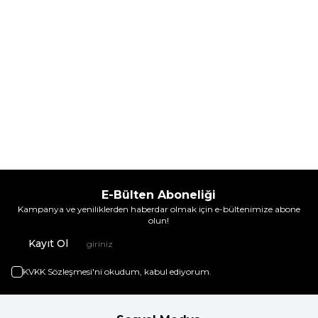
E-Bülten Aboneliği
Kampanya ve yeniliklerden haberdar olmak için e-bültenimize abone
olun!
Kayıt Ol
KVKK Sözleşmesi'ni
okudum, kabul ediyorum.