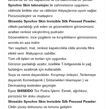
Synchro Skin teknolojisi
ile zahmetsizce uygulanır,
cildinizle birlikte olur ve cildinizin ihtiyaçlarına uyum sağlar.
Pürüzsüzleştirir ve matlaştırır.
Shiseido Synchro Skin Invisible Silk Pressed Powder
,
ciltteki parlaklığı yok eden ve gözeneklerin görünümünü
azaltan renksiz sıkıştırılmış pudradır.
Gözeneklerin, ince çizgilerin ve kırışıklıkların görünümünü
anında en aza indirir.
Yarı saydam, mat, renksiz kapatıcılıkla cilde anında filtre
efekti verir. Makyajınızı sabitler.
Tüm cilt tipleri ve tonları için uygundur.
Görünür parlaklığı azaltır, özellikle T-bölgesinde ki yağ
fazlalığını azaltmak için kullanabilir.
Suya ve neme dayanıklıdır. Kırışmayı önleyici ,Terlemeye
dayanıklı Komedojenik ( Gözenekleri tıkamayan ) ve
Dermatolog testinden geçmiştir.
Eşsiz
SHISEIDO
Toz Pudra İşlemi: Esnek, ağırlıksız,
pürüzsüz bir doku oluşturur.
Shiseido Synchro Skin Invisible Silk Pressed Powder
:
Cildin yüzey dokusunu ve tonunu geliştirir.