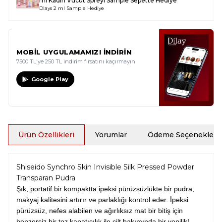
ml Kadın Vücut Spreyi Sample
Sepette Hediye
Dlays 2 ml Sample Hediye
MOBİL UYGULAMAMIZI İNDİRİN
7500 TL'ye 250 TL indirim fırsatını kaçırmayın
Google Play
Ürün Özellikleri
Yorumlar
Ödeme Seçenekleri
Shiseido Synchro Skin Invisible Silk Pressed Powder
Transparan Pudra
Şık, portatif bir kompaktta ipeksi pürüzsüzlükte bir pudra,
makyaj kalitesini artırır ve parlaklığı kontrol eder. İpeksi
pürüzsüz, nefes alabilen ve ağırlıksız mat bir bitiş için
benzersiz bir toz kapatıcılık ile cilt bakımında bir yenilik!