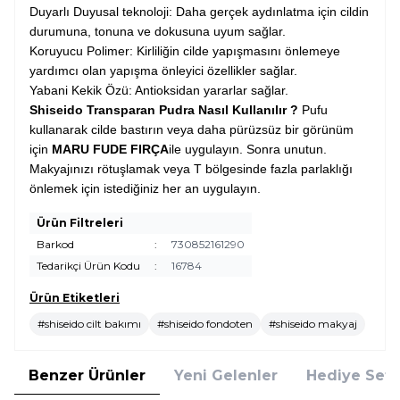
Duyarlı Duyusal teknoloji: Daha gerçek aydınlatma için cildin
durumuna, tonuna ve dokusuna uyum sağlar.
Koruyucu Polimer: Kirliliğin cilde yapışmasını önlemeye
yardımcı olan yapışma önleyici özellikler sağlar.
Yabani Kekik Özü: Antioksidan yararlar sağlar.
Shiseido Transparan Pudra Nasıl Kullanılır ?
Pufu
kullanarak cilde bastırın veya daha pürüzsüz bir görünüm
için
MARU FUDE FIRÇA
ile uygulayın. Sonra unutun.
Makyajınızı rötuşlamak veya T bölgesinde fazla parlaklığı
önlemek için istediğiniz her an uygulayın.
Ürün Filtreleri
Barkod
:
730852161290
Tedarikçi Ürün Kodu
:
16784
Ürün Etiketleri
#shiseido cilt bakımı
#shiseido fondoten
#shiseido makyaj
Benzer Ürünler
Yeni Gelenler
Hediye Setl