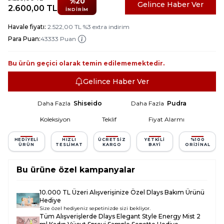
%
20
Gelince Haber Ver
2.600,00
TL
İNDIRIM
Havale fiyatı:
2.522,00
TL
%
3
extra indirim
Para Puan:
43333 Puan
Bu ürün geçici olarak temin edilememektedir.
Gelince Haber Ver
Daha Fazla
Shiseido
Daha Fazla
Pudra
Koleksiyon
Teklif
Fiyat Alarmı
HEDIYELI
HIZLI
ÜCRETSIZ
YETKILI
%100
ÜRÜN
TESLIMAT
KARGO
BAYI
ORIJINAL
Bu ürüne özel kampanyalar
10.000 TL Üzeri Alışverişinize Özel Dlays Bakım Ürünü
Hediye
Size özel hediyeniz sepetinizde sizi bekliyor.
Tüm Alışverişlerde
Dlays Elegant Style Energy Mist 2