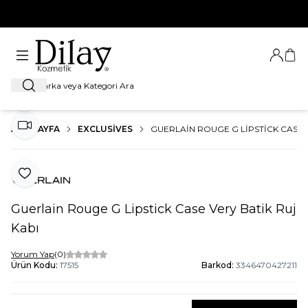
%100 Orijinal Ürün Garantisi
Giriş Ya
Sep
Ara
Paylaş
ANA SAYFA
EXCLUSIVES
GUERLAIN ROUGE G LIPSTICK CASE V
Video İzle
Favoriye Ekle
Guerlain Rouge G Lipstick Case Very Batik Ruj
Kabı
Yorum Yap
(0)
Ürün Kodu:
17515
Barkod:
3346470427211