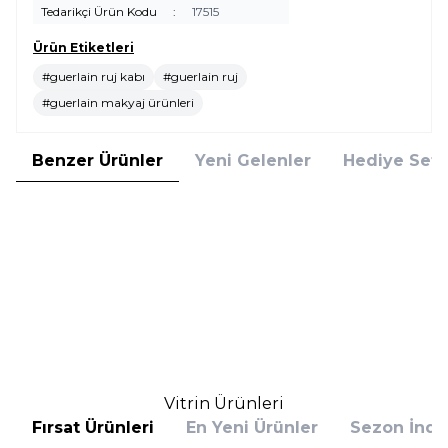
Tedarikçi Ürün Kodu
:
17515
Ürün Etiketleri
#guerlain ruj kabı
#guerlain ruj
#guerlain makyaj ürünleri
Benzer Ürünler
Yeni Gelenler
Hediye Setl
Clinique
Guerlain
Clinique Almost Lipstick Black
Guerlain Rouge G Lipstick Case
Honey Ruj
Power Chic Ruj Kabı
1.539,00
TL
%
25
1.154,25
TL
2.505,00
TL
İndirim
Sepete Ekle
Sepete Ekle
Vitrin Ürünleri
Fırsat Ürünleri
En Yeni Ürünler
Sezon İndir