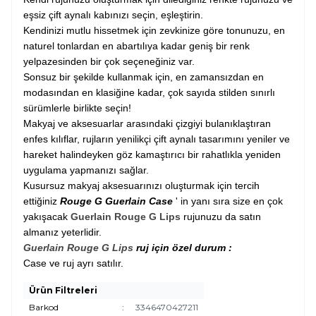
eşsiz çift aynalı kabınızı seçin, eşleştirin.
Kendinizi mutlu hissetmek için zevkinize göre tonunuzu, en
naturel tonlardan en abartılıya kadar geniş bir renk
yelpazesinden bir çok seçeneğiniz var.
Sonsuz bir şekilde kullanmak için, en zamansızdan en
modasından en klasiğine kadar, çok sayıda stilden sınırlı
sürümlerle birlikte seçin!
Makyaj ve aksesuarlar arasındaki çizgiyi bulanıklaştıran
enfes kılıflar, rujların yenilikçi çift aynalı tasarımını yeniler ve
hareket halindeyken göz kamaştırıcı bir rahatlıkla yeniden
uygulama yapmanızı sağlar.
Kusursuz makyaj aksesuarınızı oluşturmak için tercih
ettiğiniz
Rouge G Guerlain
Case
' in yanı sıra size en çok
yakışacak
Guerlain Rouge G Lips
rujunuzu da satın
almanız yeterlidir.
Guerlain Rouge G Lips
ruj için özel durum :
Case ve ruj ayrı satılır.
Ürün Filtreleri
Barkod
:
3346470427211