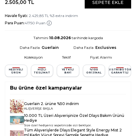
2.505,00
TL
SEPETE EKLE
Havale fiyatı:
2.429,85
TL
%
3
extra indirim
Para Puan:
41750 Puan
Tahmini
10.08.2026
tarihinde kargoda
Daha Fazla
Guerlain
Daha Fazla
Exclusives
Koleksiyon
Teklif
Fiyat Alarmı
HEDIYELI
HIZLI
YETKILI
%100
DISTRIBÜTÖR
ÜRÜN
TESLIMAT
BAYI
ORIJINAL
GARANTILI
Bu ürüne özel kampanyalar
Guerlain 2. ürüne %50 indirim
ALIŞVERİŞE BAŞLA
10.000 TL Üzeri Alışverişinize Özel Dlays Bakım Ürünü
Hediye
Size özel hediyeniz sepetinizde sizi bekliyor.
Tüm Alışverişlerde
Dlays Elegant Style Energy Mist 2
ml Kadın Vücut Spreyi Sample
Sepette Hediye