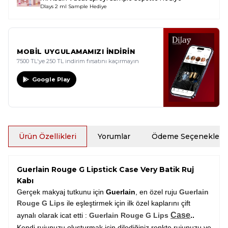
Dlays 2 ml Sample Hediye
MOBİL UYGULAMAMIZI İNDİRİN
7500 TL'ye 250 TL indirim fırsatını kaçırmayın
Google Play
Ürün Özellikleri
Yorumlar
Ödeme Seçenekleri
Guerlain Rouge G Lipstick Case Very Batik Ruj
Kabı
Gerçek makyaj tutkunu için
Guerlain
, en özel ruju
Guerlain
Rouge G Lips
ile eşleştirmek için ilk özel kaplarını çift
Case
aynalı olarak icat etti :
Guerlain Rouge G Lips
..
Kendi rujunuzu oluşturmak için dilediğiniz renkte rujunuzu ve